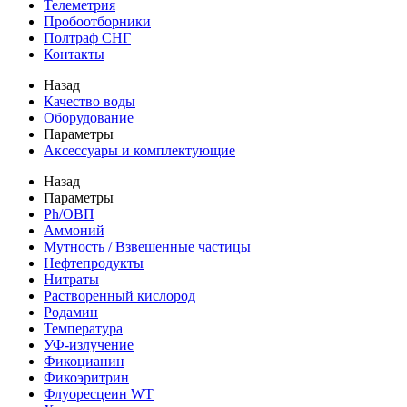
Телеметрия
Пробоотборники
Полтраф СНГ
Контакты
Назад
Качество воды
Оборудование
Параметры
Аксессуары и комплектующие
Назад
Параметры
Ph/ОВП
Аммоний
Мутность / Взвешенные частицы
Нефтепродукты
Нитраты
Растворенный кислород
Родамин
Температура
УФ-излучение
Фикоцианин
Фикоэритрин
Флуоресцеин WT