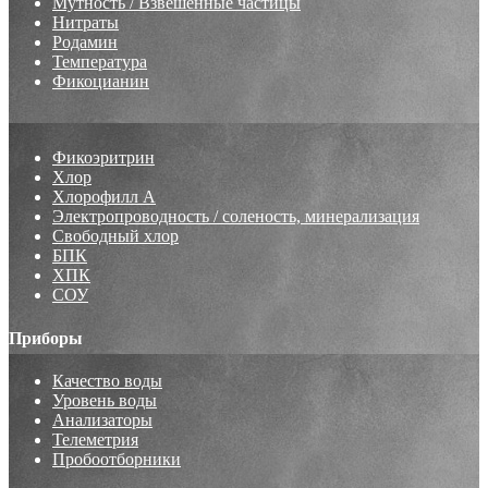
Мутность / Взвешенные частицы
Нитраты
Родамин
Температура
Фикоцианин
Фикоэритрин
Хлор
Хлорофилл А
Электропроводность / соленость, минерализация
Свободный хлор
БПК
ХПК
СОУ
Приборы
Качество воды
Уровень воды
Анализаторы
Телеметрия
Пробоотборники