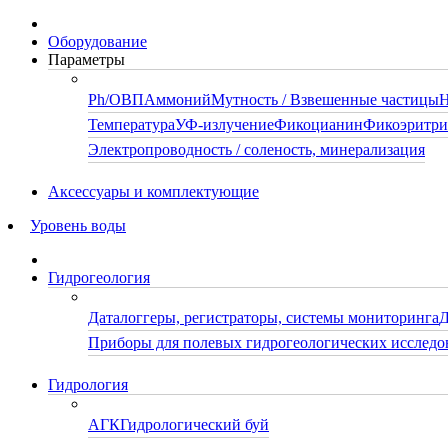
Оборудование
Параметры
Ph/ОВП
Аммоний
Мутность / Взвешенные частицы
Н
Температура
УФ-излучение
Фикоцианин
Фикоэритр
Электропроводность / соленость, минерализация
Аксессуары и комплектующие
Уровень воды
Гидрогеология
Даталоггеры, регистраторы, системы мониторинга
Д
Приборы для полевых гидрогеологических исследо
Гидрология
АГК
Гидрологический буй