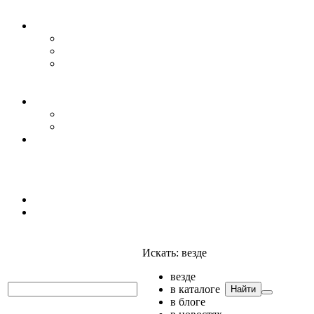
Уровень воды
Гидрогеология
Даталоггеры, регистраторы, системы мониторинга
Датчики уровня
Приборы для полевых гидрогеологических
исследований и инженерно-строительных
изысканий
Гидрология
АГК
Гидрологический буй
Аксессуары и комплектующие
Полтраф СНГ
Анализаторы
Анализаторы
Мультианализаторы
Телеметрия
Искать:
везде
везде
в каталоге
Найти
в блоге