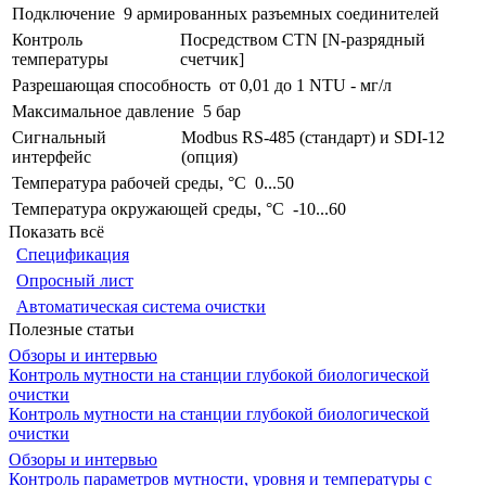
Подключение
9 армированных разъемных соединителей
Контроль
Посредством CTN [N-разрядный
температуры
счетчик]
Разрешающая способность
от 0,01 до 1 NTU - мг/л
Максимальное давление
5 бар
Сигнальный
Modbus RS-485 (стандарт) и SDI-12
интерфейс
(опция)
Температура рабочей среды, °С
0...50
Температура окружающей среды, °С
-10...60
Показать всё
Спецификация
Опросный лист
Автоматическая система очистки
Полезные статьи
Обзоры и интервью
Контроль мутности на станции глубокой биологической
очистки
Контроль мутности на станции глубокой биологической
очистки
Обзоры и интервью
Контроль параметров мутности, уровня и температуры с