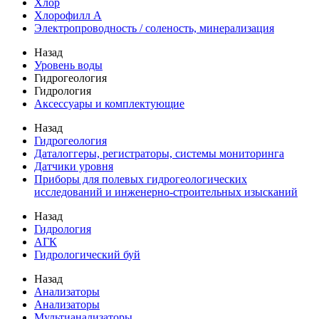
Хлор
Хлорофилл А
Электропроводность / соленость, минерализация
Назад
Уровень воды
Гидрогеология
Гидрология
Аксессуары и комплектующие
Назад
Гидрогеология
Даталоггеры, регистраторы, системы мониторинга
Датчики уровня
Приборы для полевых гидрогеологических
исследований и инженерно-строительных изысканий
Назад
Гидрология
АГК
Гидрологический буй
Назад
Анализаторы
Анализаторы
Мультианализаторы