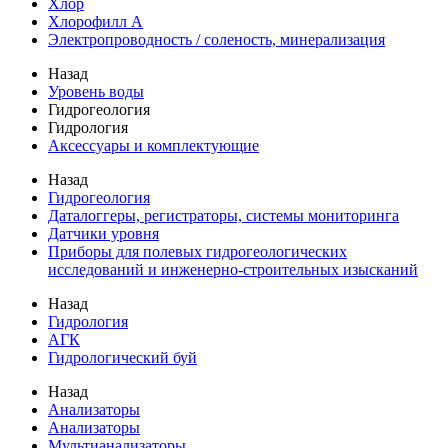
Хлор
Хлорофилл А
Электропроводность / соленость, минерализация
Назад
Уровень воды
Гидрогеология
Гидрология
Аксессуары и комплектующие
Назад
Гидрогеология
Даталоггеры, регистраторы, системы мониторинга
Датчики уровня
Приборы для полевых гидрогеологических
исследований и инженерно-строительных изысканий
Назад
Гидрология
АГК
Гидрологический буй
Назад
Анализаторы
Анализаторы
Мультианализаторы