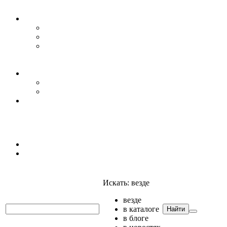
Уровень воды
Гидрогеология
Даталоггеры, регистраторы, системы мониторинга
Датчики уровня
Приборы для полевых гидрогеологических
исследований и инженерно-строительных
изысканий
Гидрология
АГК
Гидрологический буй
Аксессуары и комплектующие
Полтраф СНГ
Анализаторы
Анализаторы
Мультианализаторы
Телеметрия
Искать:
везде
везде
в каталоге
Найти
в блоге