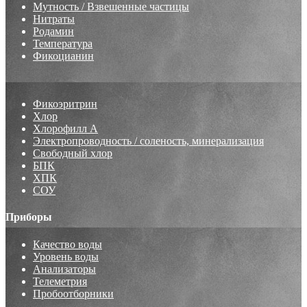
Мутность / Взвешенные частицы
Нитраты
Родамин
Температура
Фикоцианин
Фикоэритрин
Хлор
Хлорофилл А
Электропроводность / соленость, минерализация
Свободный хлор
БПК
ХПК
СОУ
Приборы
Качество воды
Уровень воды
Анализаторы
Телеметрия
Пробоотборники