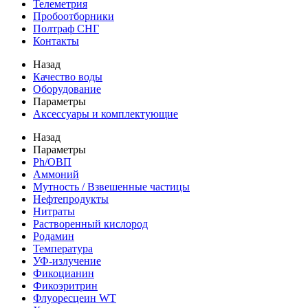
Телеметрия
Пробоотборники
Полтраф СНГ
Контакты
Назад
Качество воды
Оборудование
Параметры
Аксессуары и комплектующие
Назад
Параметры
Ph/ОВП
Аммоний
Мутность / Взвешенные частицы
Нефтепродукты
Нитраты
Растворенный кислород
Родамин
Температура
УФ-излучение
Фикоцианин
Фикоэритрин
Флуоресцеин WT