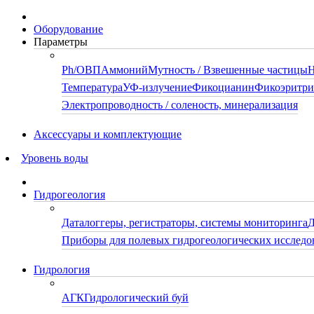
Оборудование
Параметры
Ph/ОВП
Аммоний
Мутность / Взвешенные частицы
Н
Температура
УФ-излучение
Фикоцианин
Фикоэритр
Электропроводность / соленость, минерализация
Аксессуары и комплектующие
Уровень воды
Гидрогеология
Даталоггеры, регистраторы, системы мониторинга
Д
Приборы для полевых гидрогеологических исследо
Гидрология
АГК
Гидрологический буй