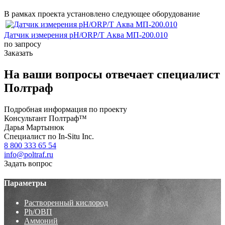
В рамках проекта установлено следующее оборудование
Датчик измерения pH/ORP/T Аква МП-200.010
по запросу
Заказать
На ваши вопросы отвечает специалист
Полтраф
Подробная информация по проекту
Консультант Полтраф™
Дарья Мартынюк
Специалист по In-Situ Inc.
8 800 333 65 54
info@poltraf.ru
Задать вопрос
Параметры
Растворенный кислород
Ph/ОВП
Аммоний