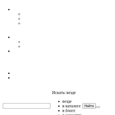
Уровень воды
Гидрогеология
Даталоггеры, регистраторы, системы мониторинга
Датчики уровня
Приборы для полевых гидрогеологических
исследований и инженерно-строительных
изысканий
Гидрология
АГК
Гидрологический буй
Аксессуары и комплектующие
Полтраф СНГ
Анализаторы
Анализаторы
Мультианализаторы
Телеметрия
Искать:
везде
везде
в каталоге
Найти
в блоге