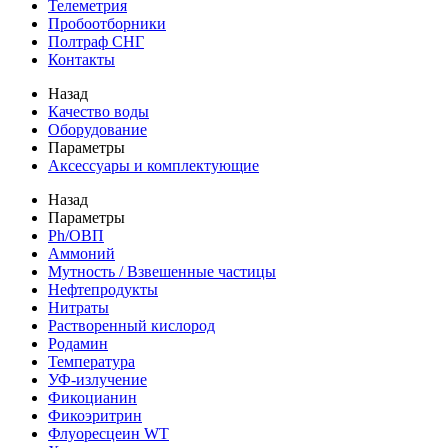
Телеметрия
Пробоотборники
Полтраф СНГ
Контакты
Назад
Качество воды
Оборудование
Параметры
Аксессуары и комплектующие
Назад
Параметры
Ph/ОВП
Аммоний
Мутность / Взвешенные частицы
Нефтепродукты
Нитраты
Растворенный кислород
Родамин
Температура
УФ-излучение
Фикоцианин
Фикоэритрин
Флуоресцеин WT