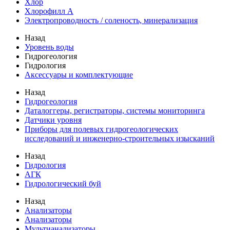
Хлор
Хлорофилл А
Электропроводность / соленость, минерализация
Назад
Уровень воды
Гидрогеология
Гидрология
Аксессуары и комплектующие
Назад
Гидрогеология
Даталоггеры, регистраторы, системы мониторинга
Датчики уровня
Приборы для полевых гидрогеологических
исследований и инженерно-строительных изысканий
Назад
Гидрология
АГК
Гидрологический буй
Назад
Анализаторы
Анализаторы
Мультианализаторы