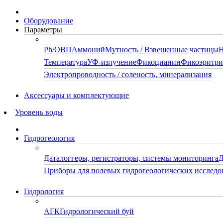
Оборудование
Параметры
Ph/ОВП
Аммоний
Мутность / Взвешенные частицы
Н
Температура
УФ-излучение
Фикоцианин
Фикоэритр
Электропроводность / соленость, минерализация
Аксессуары и комплектующие
Уровень воды
Гидрогеология
Даталоггеры, регистраторы, системы мониторинга
Д
Приборы для полевых гидрогеологических исследо
Гидрология
АГК
Гидрологический буй