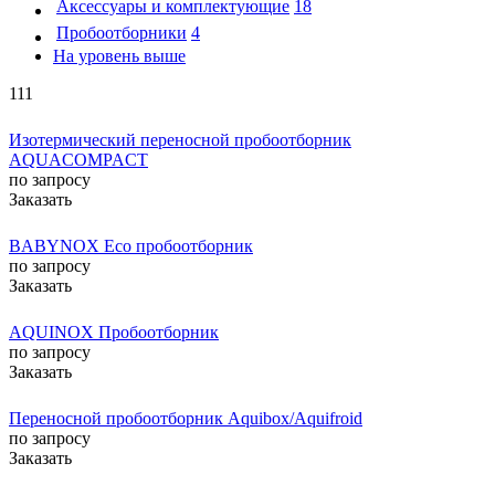
Аксессуары и комплектующие
18
Пробоотборники
4
На уровень выше
111
Изотермический переносной пробоотборник
AQUACOMPACT
по запросу
Заказать
BABYNOX Eco пробоотборник
по запросу
Заказать
AQUINOX Пробоотборник
по запросу
Заказать
Переносной пробоотборник Aquibox/Aquifroid
по запросу
Заказать