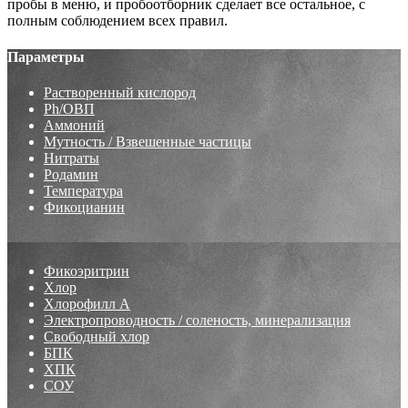
пробы в меню, и пробоотборник сделает все остальное, с
полным соблюдением всех правил.
Параметры
Растворенный кислород
Ph/ОВП
Аммоний
Мутность / Взвешенные частицы
Нитраты
Родамин
Температура
Фикоцианин
Фикоэритрин
Хлор
Хлорофилл А
Электропроводность / соленость, минерализация
Свободный хлор
БПК
ХПК
СОУ