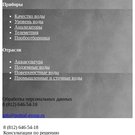
Приборы
Качество воды
Уровень воды
Анализаторы
Телеметрия
Пробоотборники
Отрасли
Аквакультура
Подземные воды
Поверхностные воды
Промышленные и сточные воды
Обработка персональных данных
8 (812) 646-54-18
info@poltraf-group.ru
8 (812) 646-54-18
Консультации по решению