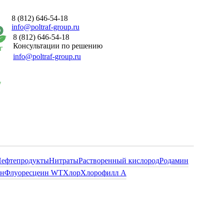
8 (812) 646-54-18
info@poltraf-group.ru
8 (812) 646-54-18
Консультации по решению
info@poltraf-group.ru
ефтепродукты
Нитраты
Растворенный кислород
Родамин
ин
Флуоресцеин WT
Хлор
Хлорофилл А