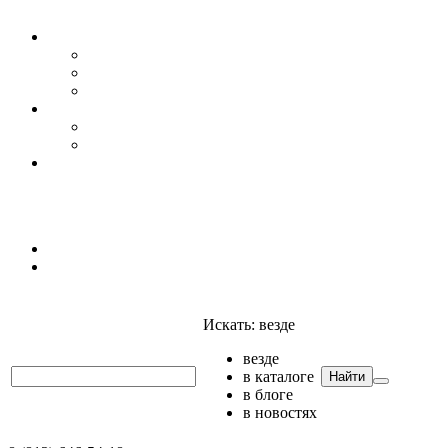
Уровень воды
Гидрогеология
Даталоггеры, регистраторы, системы мониторинга
Датчики уровня
Приборы для полевых гидрогеологических исследо
Гидрология
АГК
Гидрологический буй
Аксессуары и комплектующие
Полтраф СНГ
Анализаторы
Анализаторы
Мультианализаторы
Телеметрия
Искать:
везде
везде
в каталоге
Найти
в блоге
в новостях