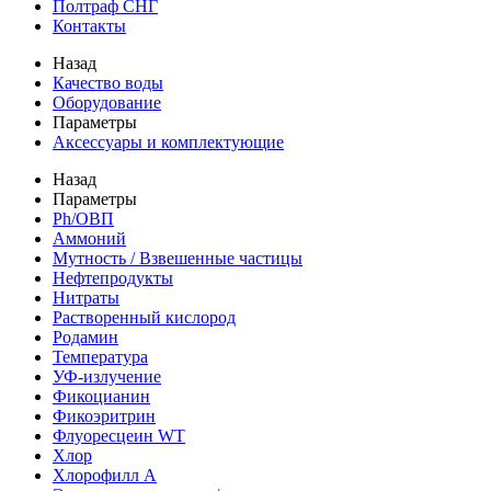
Полтраф СНГ
Контакты
Назад
Качество воды
Оборудование
Параметры
Аксессуары и комплектующие
Назад
Параметры
Ph/ОВП
Аммоний
Мутность / Взвешенные частицы
Нефтепродукты
Нитраты
Растворенный кислород
Родамин
Температура
УФ-излучение
Фикоцианин
Фикоэритрин
Флуоресцеин WT
Хлор
Хлорофилл А