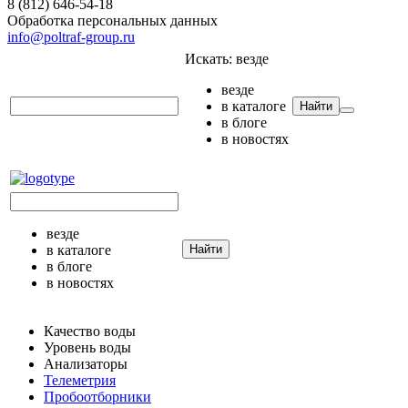
8 (812) 646-54-18
Обработка персональных данных
info@poltraf-group.ru
Искать:
везде
везде
в каталоге
Найти
в блоге
в новостях
везде
в каталоге
Найти
в блоге
в новостях
Качество воды
Уровень воды
Анализаторы
Телеметрия
Пробоотборники