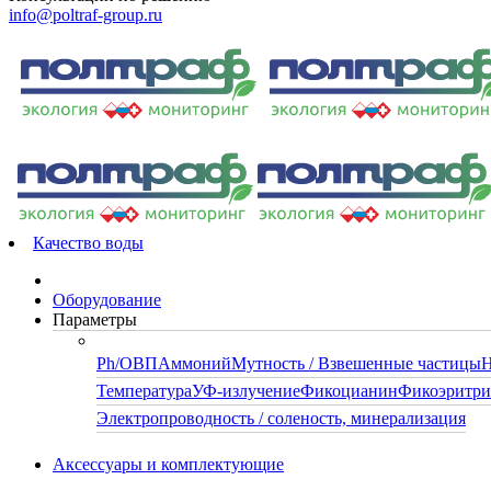
info@poltraf-group.ru
Качество воды
Оборудование
Параметры
Ph/ОВП
Аммоний
Мутность / Взвешенные частицы
Н
Температура
УФ-излучение
Фикоцианин
Фикоэритр
Электропроводность / соленость, минерализация
Аксессуары и комплектующие