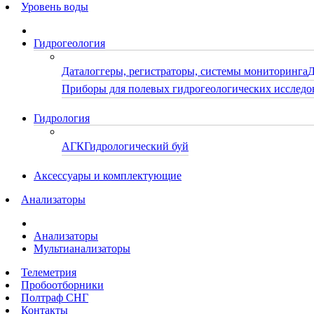
Уровень воды
Гидрогеология
Даталоггеры, регистраторы, системы мониторинга
Д
Приборы для полевых гидрогеологических исследо
Гидрология
АГК
Гидрологический буй
Аксессуары и комплектующие
Анализаторы
Анализаторы
Мультианализаторы
Телеметрия
Пробоотборники
Полтраф СНГ
Контакты