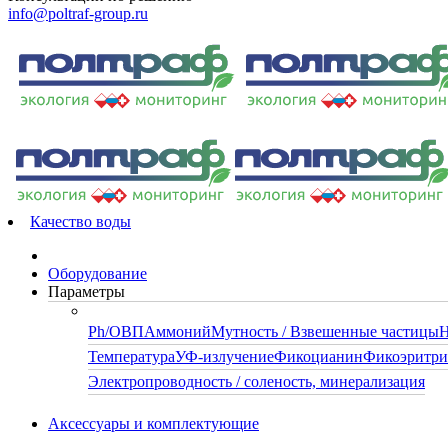
info@poltraf-group.ru
Качество воды
Оборудование
Параметры
Ph/ОВП
Аммоний
Мутность / Взвешенные частицы
Н
Температура
УФ-излучение
Фикоцианин
Фикоэритр
Электропроводность / соленость, минерализация
Аксессуары и комплектующие