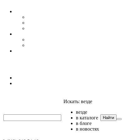
Уровень воды
Гидрогеология
Даталоггеры, регистраторы, системы мониторинга
Датчики уровня
Приборы для полевых гидрогеологических исследо
Гидрология
АГК
Гидрологический буй
Аксессуары и комплектующие
Полтраф СНГ
Анализаторы
Анализаторы
Мультианализаторы
Телеметрия
Искать:
везде
везде
в каталоге
Найти
в блоге
в новостях