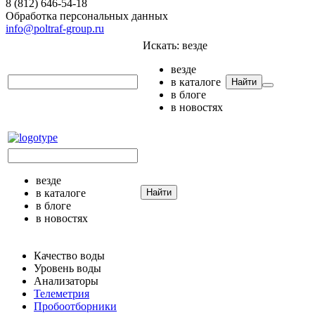
8 (812) 646-54-18
Обработка персональных данных
info@poltraf-group.ru
Искать:
везде
везде
в каталоге
Найти
в блоге
в новостях
везде
в каталоге
Найти
в блоге
в новостях
Качество воды
Уровень воды
Анализаторы
Телеметрия
Пробоотборники