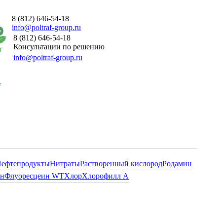
8 (812) 646-54-18
info@poltraf-group.ru
8 (812) 646-54-18
Консультации по решению
info@poltraf-group.ru
ефтепродукты
Нитраты
Растворенный кислород
Родамин
ин
Флуоресцеин WT
Хлор
Хлорофилл А