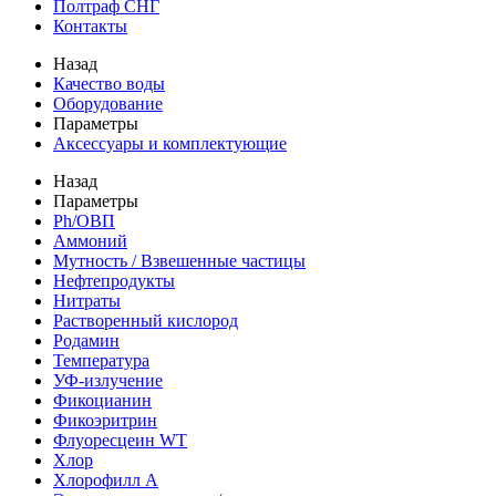
Полтраф СНГ
Контакты
Назад
Качество воды
Оборудование
Параметры
Аксессуары и комплектующие
Назад
Параметры
Ph/ОВП
Аммоний
Мутность / Взвешенные частицы
Нефтепродукты
Нитраты
Растворенный кислород
Родамин
Температура
УФ-излучение
Фикоцианин
Фикоэритрин
Флуоресцеин WT
Хлор
Хлорофилл А