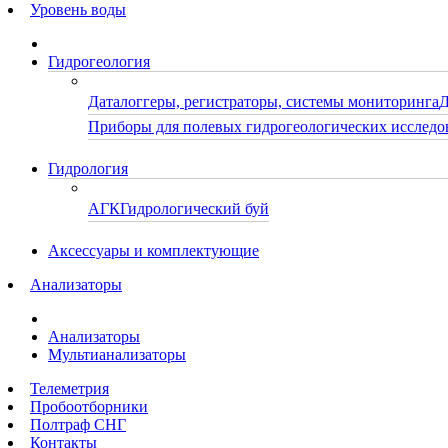
Уровень воды
Гидрогеология
Даталоггеры, регистраторы, системы мониторинга
Д
Приборы для полевых гидрогеологических исследо
Гидрология
АГК
Гидрологический буй
Аксессуары и комплектующие
Анализаторы
Анализаторы
Мультианализаторы
Телеметрия
Пробоотборники
Полтраф СНГ
Контакты