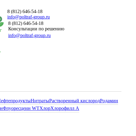
8 (812) 646-54-18
info@poltraf-group.ru
8 (812) 646-54-18
Консультации по решению
info@poltraf-group.ru
ефтепродукты
Нитраты
Растворенный кислород
Родамин
ин
Флуоресцеин WT
Хлор
Хлорофилл А