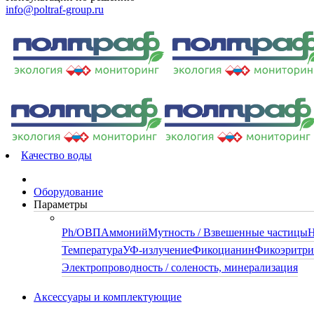
info@poltraf-group.ru
Качество воды
Оборудование
Параметры
Ph/ОВП
Аммоний
Мутность / Взвешенные частицы
Н
Температура
УФ-излучение
Фикоцианин
Фикоэритр
Электропроводность / соленость, минерализация
Аксессуары и комплектующие