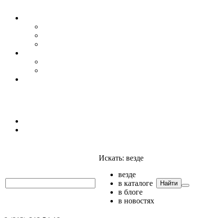
Уровень воды
Гидрогеология
Даталоггеры, регистраторы, системы мониторинга
Датчики уровня
Приборы для полевых гидрогеологических исследо
Гидрология
АГК
Гидрологический буй
Аксессуары и комплектующие
Полтраф СНГ
Анализаторы
Анализаторы
Мультианализаторы
Телеметрия
Искать:
везде
везде
в каталоге
Найти
в блоге
в новостях