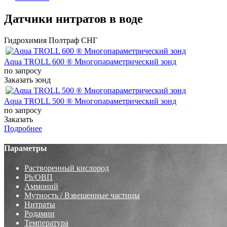
Датчики нитратов в воде
Гидрохимия Полтраф СНГ
Aqua TROLL 600 ® Многопараметрический зонд
по запросу
Заказать зонд
Aqua TROLL 500 ® Многопараметрический зонд
по запросу
Заказать
Подробнее
Параметры
Растворенный кислород
Ph/ОВП
Аммоний
Мутность / Взвешенные частицы
Нитраты
Родамин
Температура