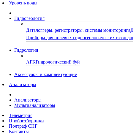
Уровень воды
Гидрогеология
Даталоггеры, регистраторы, системы мониторинга
Д
Приборы для полевых гидрогеологических исследо
Гидрология
АГК
Гидрологический буй
Аксессуары и комплектующие
Анализаторы
Анализаторы
Мультианализаторы
Телеметрия
Пробоотборники
Полтраф СНГ
Контакты