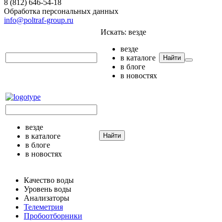
8 (812) 646-54-18
Обработка персональных данных
info@poltraf-group.ru
Искать:
везде
везде
в каталоге
Найти
в блоге
в новостях
везде
в каталоге
Найти
в блоге
в новостях
Качество воды
Уровень воды
Анализаторы
Телеметрия
Пробоотборники