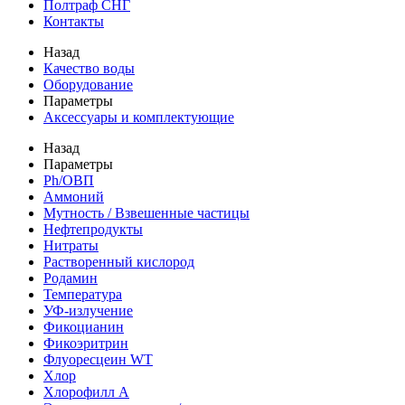
Полтраф СНГ
Контакты
Назад
Качество воды
Оборудование
Параметры
Аксессуары и комплектующие
Назад
Параметры
Ph/ОВП
Аммоний
Мутность / Взвешенные частицы
Нефтепродукты
Нитраты
Растворенный кислород
Родамин
Температура
УФ-излучение
Фикоцианин
Фикоэритрин
Флуоресцеин WT
Хлор
Хлорофилл А