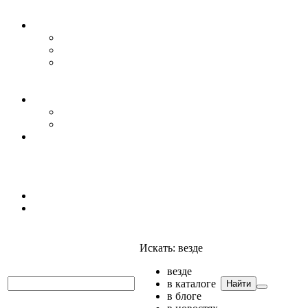
Уровень воды
Гидрогеология
Даталоггеры, регистраторы, системы мониторинга
Датчики уровня
Приборы для полевых гидрогеологических
исследований и инженерно-строительных
изысканий
Гидрология
АГК
Гидрологический буй
Аксессуары и комплектующие
Полтраф СНГ
Анализаторы
Анализаторы
Мультианализаторы
Телеметрия
Искать:
везде
везде
в каталоге
Найти
в блоге