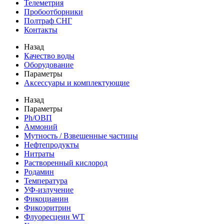
Телеметрия
Пробоотборники
Полтраф СНГ
Контакты
Назад
Качество воды
Оборудование
Параметры
Аксессуары и комплектующие
Назад
Параметры
Ph/ОВП
Аммоний
Мутность / Взвешенные частицы
Нефтепродукты
Нитраты
Растворенный кислород
Родамин
Температура
УФ-излучение
Фикоцианин
Фикоэритрин
Флуоресцеин WT