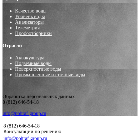
Качество воды
Уровень воды
Анализаторы
Телеметрия
Пробоотборники
Отрасли
Аквакультура
Подземные воды
Поверхностные воды
Промышленные и сточные воды
Обработка персональных данных
8 (812) 646-54-18
info@poltraf-group.ru
8 (812) 646-54-18
Консультации по решению
info@poltraf-group.ru