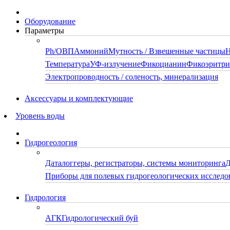
Оборудование
Параметры
Ph/ОВП
Аммоний
Мутность / Взвешенные частицы
Н
Температура
УФ-излучение
Фикоцианин
Фикоэритр
Электропроводность / соленость, минерализация
Аксессуары и комплектующие
Уровень воды
Гидрогеология
Даталоггеры, регистраторы, системы мониторинга
Д
Приборы для полевых гидрогеологических исследо
Гидрология
АГК
Гидрологический буй