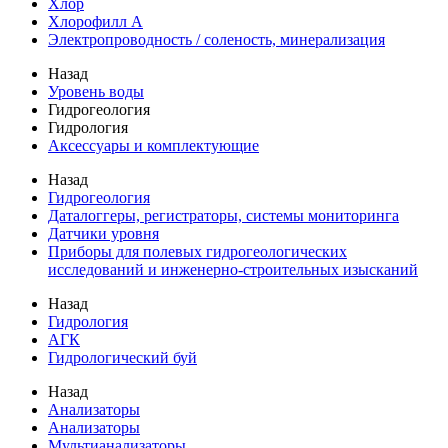
Хлор
Хлорофилл А
Электропроводность / соленость, минерализация
Назад
Уровень воды
Гидрогеология
Гидрология
Аксессуары и комплектующие
Назад
Гидрогеология
Даталоггеры, регистраторы, системы мониторинга
Датчики уровня
Приборы для полевых гидрогеологических
исследований и инженерно-строительных изысканий
Назад
Гидрология
АГК
Гидрологический буй
Назад
Анализаторы
Анализаторы
Мультианализаторы