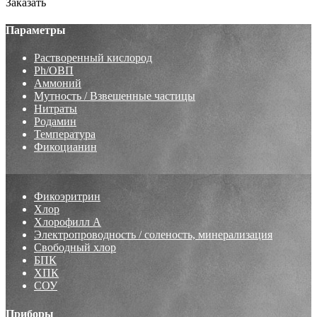
Заказать
Параметры
Растворенный кислород
Ph/ОВП
Аммоний
Мутность / Взвешенные частицы
Нитраты
Родамин
Температура
Фикоцианин
Фикоэритрин
Хлор
Хлорофилл А
Электропроводность / соленость, минерализация
Свободный хлор
БПК
ХПК
СОУ
Приборы