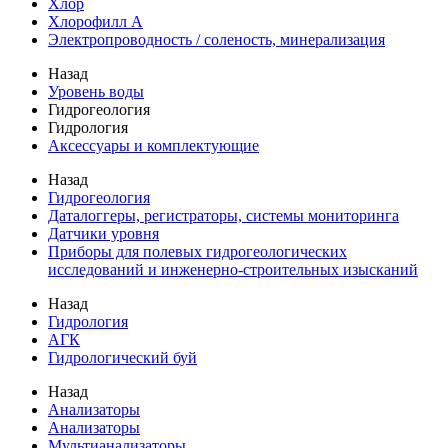
Хлор
Хлорофилл А
Электропроводность / соленость, минерализация
Назад
Уровень воды
Гидрогеология
Гидрология
Аксессуары и комплектующие
Назад
Гидрогеология
Даталоггеры, регистраторы, системы мониторинга
Датчики уровня
Приборы для полевых гидрогеологических
исследований и инженерно-строительных изысканий
Назад
Гидрология
АГК
Гидрологический буй
Назад
Анализаторы
Анализаторы
Мультианализаторы