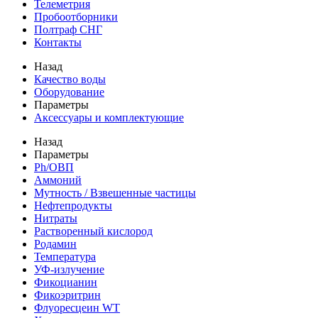
Телеметрия
Пробоотборники
Полтраф СНГ
Контакты
Назад
Качество воды
Оборудование
Параметры
Аксессуары и комплектующие
Назад
Параметры
Ph/ОВП
Аммоний
Мутность / Взвешенные частицы
Нефтепродукты
Нитраты
Растворенный кислород
Родамин
Температура
УФ-излучение
Фикоцианин
Фикоэритрин
Флуоресцеин WT