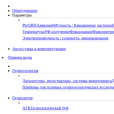
Оборудование
Параметры
Ph/ОВП
Аммоний
Мутность / Взвешенные частицы
Н
Температура
УФ-излучение
Фикоцианин
Фикоэритр
Электропроводность / соленость, минерализация
Аксессуары и комплектующие
Уровень воды
Гидрогеология
Даталоггеры, регистраторы, системы мониторинга
Д
Приборы для полевых гидрогеологических исследо
Гидрология
АГК
Гидрологический буй