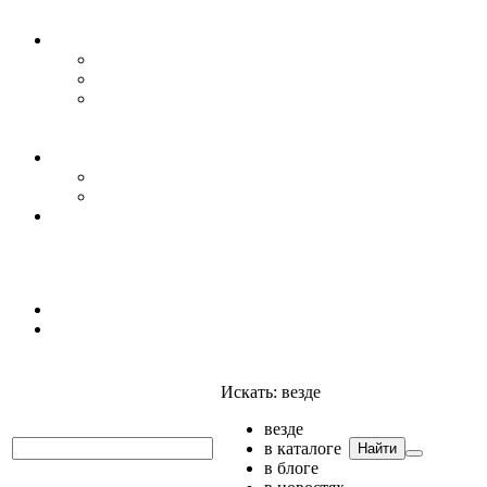
Уровень воды
Гидрогеология
Даталоггеры, регистраторы, системы мониторинга
Датчики уровня
Приборы для полевых гидрогеологических
исследований и инженерно-строительных
изысканий
Гидрология
АГК
Гидрологический буй
Аксессуары и комплектующие
Полтраф СНГ
Анализаторы
Анализаторы
Мультианализаторы
Телеметрия
Искать:
везде
везде
в каталоге
Найти
в блоге