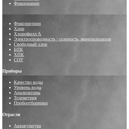
Фикоцианин
Фикоэритрин
Хлор
Хлорофилл А
Электропроводность / соленость, минерализация
Свободный хлор
БПК
ХПК
СОУ
Приборы
Качество воды
Уровень воды
Анализаторы
Телеметрия
Пробоотборники
Отрасли
Аквакультура