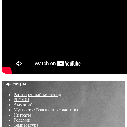
Параметры
Растворенный кислород
Ph/ОВП
Аммоний
Мутность / Взвешенные частицы
Нитраты
Родамин
Температура