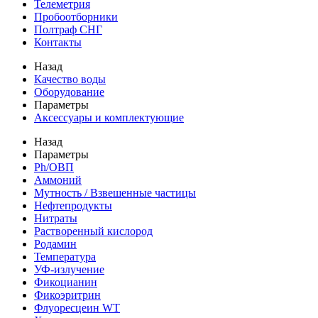
Телеметрия
Пробоотборники
Полтраф СНГ
Контакты
Назад
Качество воды
Оборудование
Параметры
Аксессуары и комплектующие
Назад
Параметры
Ph/ОВП
Аммоний
Мутность / Взвешенные частицы
Нефтепродукты
Нитраты
Растворенный кислород
Родамин
Температура
УФ-излучение
Фикоцианин
Фикоэритрин
Флуоресцеин WT