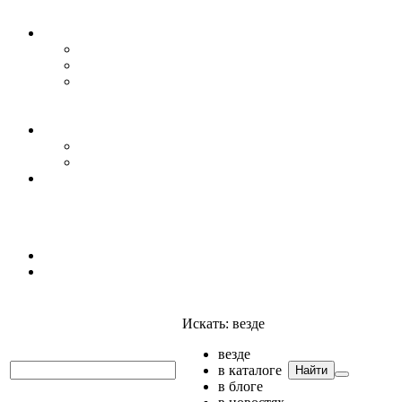
Уровень воды
Гидрогеология
Даталоггеры, регистраторы, системы мониторинга
Датчики уровня
Приборы для полевых гидрогеологических
исследований и инженерно-строительных
изысканий
Гидрология
АГК
Гидрологический буй
Аксессуары и комплектующие
Полтраф СНГ
Анализаторы
Анализаторы
Мультианализаторы
Телеметрия
Искать:
везде
везде
в каталоге
Найти
в блоге