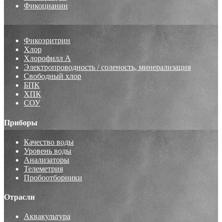
Фикоцианин
Фикоэритрин
Хлор
Хлорофилл А
Электропроводность / соленость, минерализация
Свободный хлор
БПК
ХПК
СОУ
Приборы
Качество воды
Уровень воды
Анализаторы
Телеметрия
Пробоотборники
Отрасли
Аквакультура