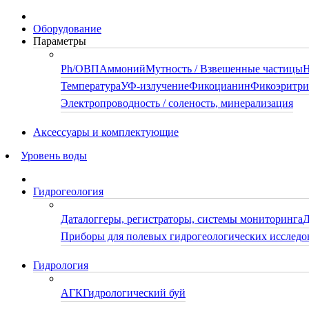
Оборудование
Параметры
Ph/ОВП
Аммоний
Мутность / Взвешенные частицы
Н
Температура
УФ-излучение
Фикоцианин
Фикоэритр
Электропроводность / соленость, минерализация
Аксессуары и комплектующие
Уровень воды
Гидрогеология
Даталоггеры, регистраторы, системы мониторинга
Д
Приборы для полевых гидрогеологических исследо
Гидрология
АГК
Гидрологический буй