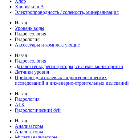
Хлор
Хлорофилл А
Электропроводность / соленость, минерализация
Назад
Уровень воды
Гидрогеология
Гидрология
Аксессуары и комплектующие
Назад
Гидрогеология
Даталоггеры, регистраторы, системы мониторинга
Датчики уровня
Приборы для полевых гидрогеологических
исследований и инженерно-строительных изысканий
Назад
Гидрология
АГК
Гидрологический буй
Назад
Анализаторы
Анализаторы
Мультианализаторы