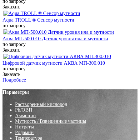
по запросу
Заказать
Aqua TROLL ® Сенсор мутности
по запросу
Аква МП-500.010 Датчик уровня ила и мутности
по запросу
Заказать
Цифровой датчик мутности АКВА МП-300.010
по запросу
Заказать
Подробнее
Параметры
Растворенный кислород
Ph/ОВП
Аммоний
Мутность / Взвешенные частицы
Нитраты
Родамин
Температура