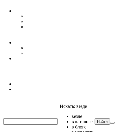
Уровень воды
Гидрогеология
Даталоггеры, регистраторы, системы мониторинга
Датчики уровня
Приборы для полевых гидрогеологических
исследований и инженерно-строительных
изысканий
Гидрология
АГК
Гидрологический буй
Аксессуары и комплектующие
Полтраф СНГ
Анализаторы
Анализаторы
Мультианализаторы
Телеметрия
Искать:
везде
везде
в каталоге
Найти
в блоге