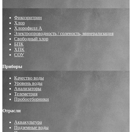
Фикоэритрин
Хлор
Хлорофилл А
Электропроводность / соленость, минерализация
Свободный хлор
БПК
ХПК
СОУ
Приборы
Качество воды
Уровень воды
Анализаторы
Телеметрия
Пробоотборники
Отрасли
Аквакультура
Подземные воды