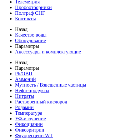
Телеметрия
Пробоотборники
Полтраф СНГ
Контакты
Назад
Качество воды
Оборудование
Параметры
Аксессуары и комплектующие
Назад
Параметры
Ph/ОВП
Аммоний
Мутность / Взвешенные частицы
Нефтепродукты
Нитраты
Растворенный кислород
Родамин
Температура
УФ-излучение
Фикоцианин
Фикоэритрин
Флуоресцеин WT