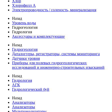
Хлор
Хлорофилл А
Электропроводность / соленость, минерализация
Назад
Уровень воды
Гидрогеология
Гидрология
Аксессуары и комплектующие
Назад
Гидрогеология
Даталоггеры, регистраторы, системы мониторинга
Датчики уровня
Приборы для полевых гидрогеологических
исследований и инженерно-строительных изысканий
Назад
Гидрология
АГК
Гидрологический буй
Назад
Анализаторы
Анализаторы
Мультианализаторы