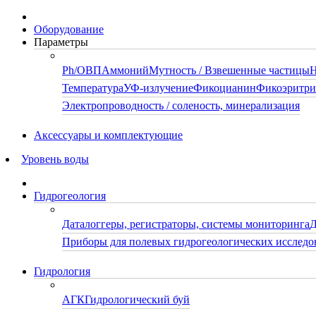
Оборудование
Параметры
Ph/ОВП
Аммоний
Мутность / Взвешенные частицы
Н
Температура
УФ-излучение
Фикоцианин
Фикоэритр
Электропроводность / соленость, минерализация
Аксессуары и комплектующие
Уровень воды
Гидрогеология
Даталоггеры, регистраторы, системы мониторинга
Д
Приборы для полевых гидрогеологических исследо
Гидрология
АГК
Гидрологический буй