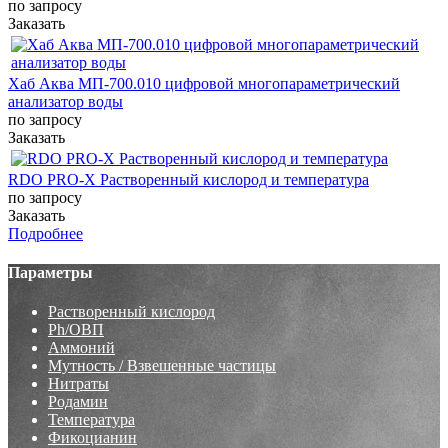
по запросу
Заказать
Хаб Аква МП-700.010 цифровой многопараметрический
анализатор воды
по запросу
Заказать
RDO PRO-X Растворенный кислород и температура
по запросу
Заказать
Подробнее
Параметры
Растворенный кислород
Ph/ОВП
Аммоний
Мутность / Взвешенные частицы
Нитраты
Родамин
Температура
Фикоцианин