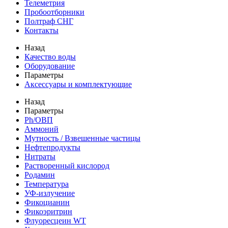
Телеметрия
Пробоотборники
Полтраф СНГ
Контакты
Назад
Качество воды
Оборудование
Параметры
Аксессуары и комплектующие
Назад
Параметры
Ph/ОВП
Аммоний
Мутность / Взвешенные частицы
Нефтепродукты
Нитраты
Растворенный кислород
Родамин
Температура
УФ-излучение
Фикоцианин
Фикоэритрин
Флуоресцеин WT