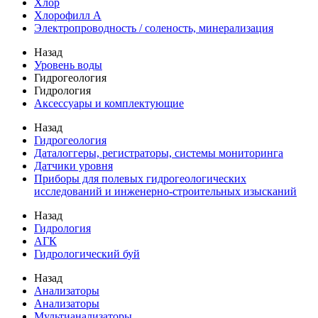
Хлор
Хлорофилл А
Электропроводность / соленость, минерализация
Назад
Уровень воды
Гидрогеология
Гидрология
Аксессуары и комплектующие
Назад
Гидрогеология
Даталоггеры, регистраторы, системы мониторинга
Датчики уровня
Приборы для полевых гидрогеологических
исследований и инженерно-строительных изысканий
Назад
Гидрология
АГК
Гидрологический буй
Назад
Анализаторы
Анализаторы
Мультианализаторы