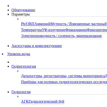
Оборудование
Параметры
Ph/ОВП
Аммоний
Мутность / Взвешенные частицы
Н
Температура
УФ-излучение
Фикоцианин
Фикоэритр
Электропроводность / соленость, минерализация
Аксессуары и комплектующие
Уровень воды
Гидрогеология
Даталоггеры, регистраторы, системы мониторинга
Д
Приборы для полевых гидрогеологических исследо
Гидрология
АГК
Гидрологический буй