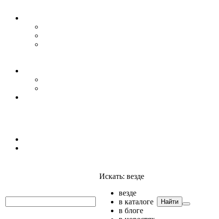
Уровень воды
Гидрогеология
Даталоггеры, регистраторы, системы мониторинга
Датчики уровня
Приборы для полевых гидрогеологических
исследований и инженерно-строительных
изысканий
Гидрология
АГК
Гидрологический буй
Аксессуары и комплектующие
Полтраф СНГ
Анализаторы
Анализаторы
Мультианализаторы
Телеметрия
Искать:
везде
везде
в каталоге
Найти
в блоге