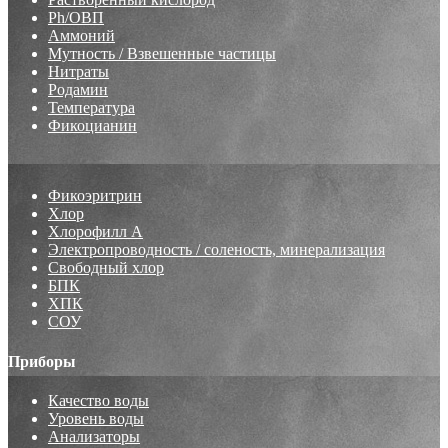
Ph/ОВП
Аммоний
Мутность / Взвешенные частицы
Нитраты
Родамин
Температура
Фикоцианин
Фикоэритрин
Хлор
Хлорофилл А
Электропроводность / соленость, минерализация
Свободный хлор
БПК
ХПК
СОУ
Приборы
Качество воды
Уровень воды
Анализаторы