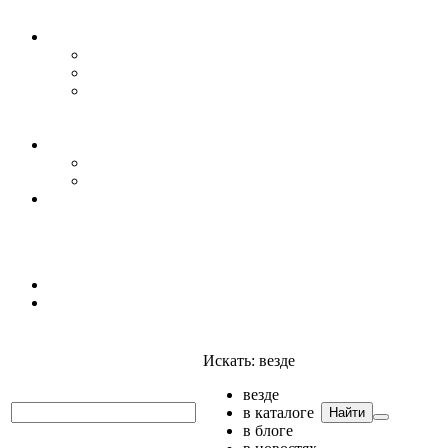
Уровень воды
Гидрогеология
Даталоггеры, регистраторы, системы мониторинга
Датчики уровня
Приборы для полевых гидрогеологических
исследований и инженерно-строительных
изысканий
Гидрология
АГК
Гидрологический буй
Аксессуары и комплектующие
Полтраф СНГ
Анализаторы
Анализаторы
Мультианализаторы
Телеметрия
Искать:
везде
везде
в каталоге
Найти
в блоге