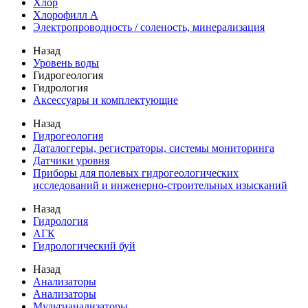
Хлор
Хлорофилл А
Электропроводность / соленость, минерализация
Назад
Уровень воды
Гидрогеология
Гидрология
Аксессуары и комплектующие
Назад
Гидрогеология
Даталоггеры, регистраторы, системы мониторинга
Датчики уровня
Приборы для полевых гидрогеологических
исследований и инженерно-строительных изысканий
Назад
Гидрология
АГК
Гидрологический буй
Назад
Анализаторы
Анализаторы
Мультианализаторы