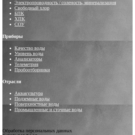
Электропроводность / соленость, минерализация
Свободный хлор
БПК
ХПК
СОУ
Приборы
Качество воды
Уровень воды
Анализаторы
Телеметрия
Пробоотборники
Отрасли
Аквакультура
Подземные воды
Поверхностные воды
Промышленные и сточные воды
Обработка персональных данных