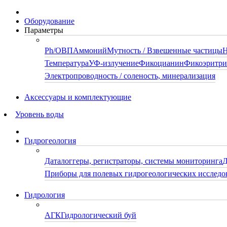
Оборудование
Параметры
Ph/ОВП
Аммоний
Мутность / Взвешенные частицы
Н
Температура
УФ-излучение
Фикоцианин
Фикоэритр
Электропроводность / соленость, минерализация
Аксессуары и комплектующие
Уровень воды
Гидрогеология
Даталоггеры, регистраторы, системы мониторинга
Д
Приборы для полевых гидрогеологических исследо
Гидрология
АГК
Гидрологический буй