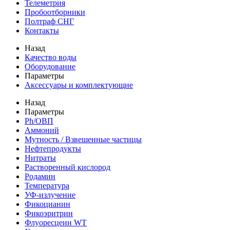
Телеметрия
Пробоотборники
Полтраф СНГ
Контакты
Назад
Качество воды
Оборудование
Параметры
Аксессуары и комплектующие
Назад
Параметры
Ph/ОВП
Аммоний
Мутность / Взвешенные частицы
Нефтепродукты
Нитраты
Растворенный кислород
Родамин
Температура
УФ-излучение
Фикоцианин
Фикоэритрин
Флуоресцеин WT