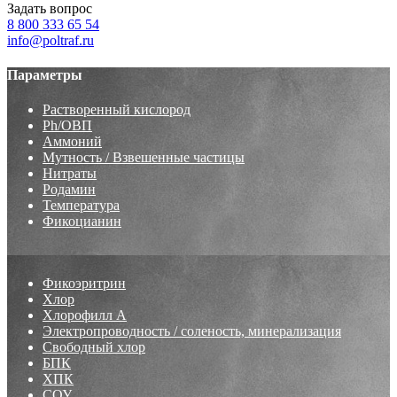
Задать вопрос
8 800 333 65 54
info@poltraf.ru
Параметры
Растворенный кислород
Ph/ОВП
Аммоний
Мутность / Взвешенные частицы
Нитраты
Родамин
Температура
Фикоцианин
Фикоэритрин
Хлор
Хлорофилл А
Электропроводность / соленость, минерализация
Свободный хлор
БПК
ХПК
СОУ