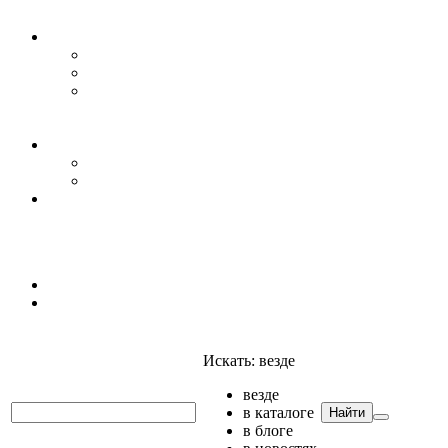
Уровень воды
Гидрогеология
Даталоггеры, регистраторы, системы мониторинга
Датчики уровня
Приборы для полевых гидрогеологических
исследований и инженерно-строительных
изысканий
Гидрология
АГК
Гидрологический буй
Аксессуары и комплектующие
Полтраф СНГ
Анализаторы
Анализаторы
Мультианализаторы
Телеметрия
Искать:
везде
везде
в каталоге
Найти
в блоге