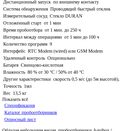
Дистанционный запуск
по внешнему контакту
Система обнаружения
Проводящий быстрый отклик
Измерительный сосуд
Стекло DURAN
Отложенный старт
от 1 мин
Время пробоотбора
от 1 мин. до 250 ч
Интервал между операциями
от 1 мин до 100 ч
Количество программ
9
Интерфейс
RTC Modem (wired) или GSM Modem
Удаленный контроль
Опционально
Батарея
Свинцово-кислотная
Влажность
80 % от 30 °C / 50% от 40 °C
Другие характеристики
скорость 0,5 м/с (до 5м высотой),
Точность
1мл
Вес
13,5 кг
Показать всё
Спецификация
Каталог пробоотборников
Опросный лист
Обладая небольшим весом, пробоотборники Aquibox /