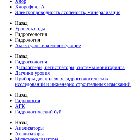
Хлор
Хлорофилл А
Электропроводность / соленость, минерализация
Назад
Уровень воды
Гидрогеология
Гидрология
Аксессуары и комплектующие
Назад
Гидрогеология
Даталоггеры, регистраторы, системы мониторинга
Датчики уровня
Приборы для полевых гидрогеологических
исследований и инженерно-строительных изысканий
Назад
Гидрология
АГК
Гидрологический буй
Назад
Анализаторы
Анализаторы
Мультианализаторы