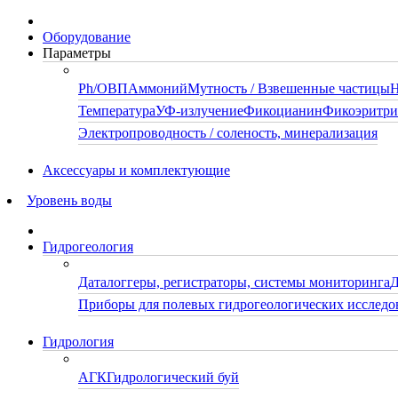
Оборудование
Параметры
Ph/ОВП
Аммоний
Мутность / Взвешенные частицы
Н
Температура
УФ-излучение
Фикоцианин
Фикоэритр
Электропроводность / соленость, минерализация
Аксессуары и комплектующие
Уровень воды
Гидрогеология
Даталоггеры, регистраторы, системы мониторинга
Д
Приборы для полевых гидрогеологических исследо
Гидрология
АГК
Гидрологический буй