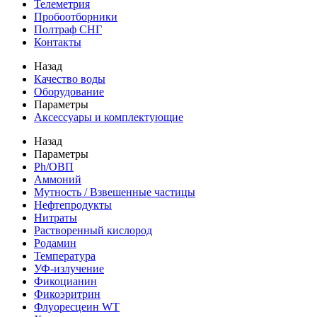
Телеметрия
Пробоотборники
Полтраф СНГ
Контакты
Назад
Качество воды
Оборудование
Параметры
Аксессуары и комплектующие
Назад
Параметры
Ph/ОВП
Аммоний
Мутность / Взвешенные частицы
Нефтепродукты
Нитраты
Растворенный кислород
Родамин
Температура
УФ-излучение
Фикоцианин
Фикоэритрин
Флуоресцеин WT