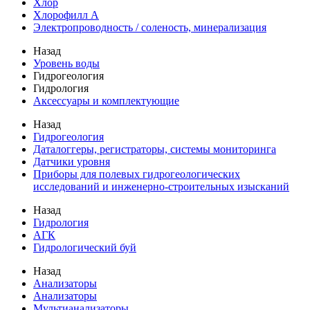
Хлор
Хлорофилл А
Электропроводность / соленость, минерализация
Назад
Уровень воды
Гидрогеология
Гидрология
Аксессуары и комплектующие
Назад
Гидрогеология
Даталоггеры, регистраторы, системы мониторинга
Датчики уровня
Приборы для полевых гидрогеологических
исследований и инженерно-строительных изысканий
Назад
Гидрология
АГК
Гидрологический буй
Назад
Анализаторы
Анализаторы
Мультианализаторы