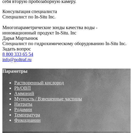
себя вторую пробозаборную камеру.
Консультация специалиста
Специалист по In-Situ Inc.
Многопараметрические зонды качества воды -
инновационный продукт In-Situ. Inc
Дарья Мартынюк
Специалист по гидрохимическому оборудованию In-Situ Inc.
Задать вопрос
8 800 333 65 54
info@poltraf.ru
Параметры
Растворенный кислород
Ph/ОВП
Аммоний
Мутность / Взвешенные частицы
Нитраты
Родамин
Температура
Фикоцианин