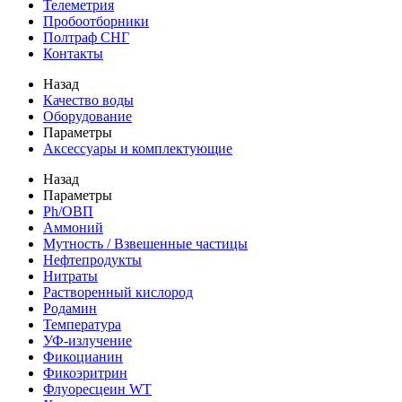
Телеметрия
Пробоотборники
Полтраф СНГ
Контакты
Назад
Качество воды
Оборудование
Параметры
Аксессуары и комплектующие
Назад
Параметры
Ph/ОВП
Аммоний
Мутность / Взвешенные частицы
Нефтепродукты
Нитраты
Растворенный кислород
Родамин
Температура
УФ-излучение
Фикоцианин
Фикоэритрин
Флуоресцеин WT