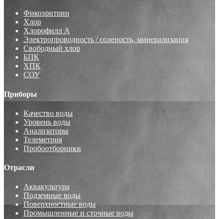
Фикоэритрин
Хлор
Хлорофилл А
Электропроводность / соленость, минерализация
Свободный хлор
БПК
ХПК
СОУ
Приборы
Качество воды
Уровень воды
Анализаторы
Телеметрия
Пробоотборники
Отрасли
Аквакультура
Подземные воды
Поверхностные воды
Промышленные и сточные воды