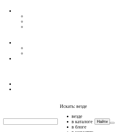
Уровень воды
Гидрогеология
Даталоггеры, регистраторы, системы мониторинга
Датчики уровня
Приборы для полевых гидрогеологических
исследований и инженерно-строительных
изысканий
Гидрология
АГК
Гидрологический буй
Аксессуары и комплектующие
Полтраф СНГ
Анализаторы
Анализаторы
Мультианализаторы
Телеметрия
Искать:
везде
везде
в каталоге
Найти
в блоге