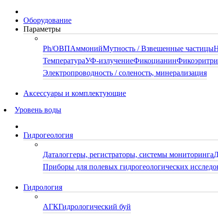
Оборудование
Параметры
Ph/ОВП
Аммоний
Мутность / Взвешенные частицы
Н
Температура
УФ-излучение
Фикоцианин
Фикоэритр
Электропроводность / соленость, минерализация
Аксессуары и комплектующие
Уровень воды
Гидрогеология
Даталоггеры, регистраторы, системы мониторинга
Д
Приборы для полевых гидрогеологических исследо
Гидрология
АГК
Гидрологический буй