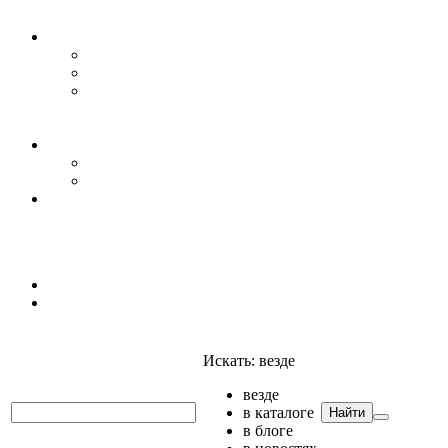
Уровень воды
Гидрогеология
Даталоггеры, регистраторы, системы мониторинга
Датчики уровня
Приборы для полевых гидрогеологических
исследований и инженерно-строительных
изысканий
Гидрология
АГК
Гидрологический буй
Аксессуары и комплектующие
Полтраф СНГ
Анализаторы
Анализаторы
Мультианализаторы
Телеметрия
Искать:
везде
везде
в каталоге
Найти
в блоге