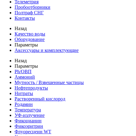
Телеметрия
Пробоотборники
Полтраф СНГ
Контакты
Назад
Качество воды
Оборудование
Параметры
Аксессуары и комплектующие
Назад
Параметры
Ph/ОВП
Аммоний
Мутность / Взвешенные частицы
Нефтепродукты
Нитраты
Растворенный кислород
Родамин
Температура
УФ-излучение
Фикоцианин
Фикоэритрин
Флуоресцеин WT