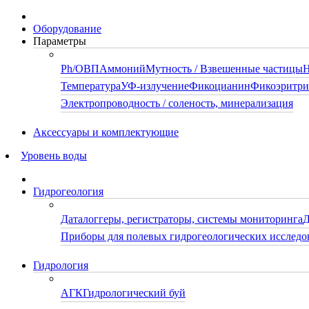
Оборудование
Параметры
Ph/ОВП
Аммоний
Мутность / Взвешенные частицы
Н
Температура
УФ-излучение
Фикоцианин
Фикоэритр
Электропроводность / соленость, минерализация
Аксессуары и комплектующие
Уровень воды
Гидрогеология
Даталоггеры, регистраторы, системы мониторинга
Д
Приборы для полевых гидрогеологических исследо
Гидрология
АГК
Гидрологический буй