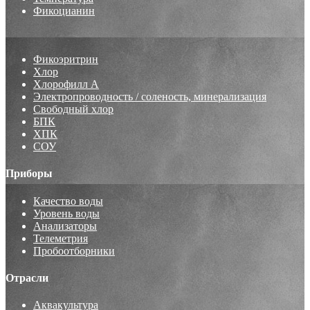
Фикоцианин
Фикоэритрин
Хлор
Хлорофилл А
Электропроводность / соленость, минерализация
Свободный хлор
БПК
ХПК
СОУ
Приборы
Качество воды
Уровень воды
Анализаторы
Телеметрия
Пробоотборники
Отрасли
Аквакультура