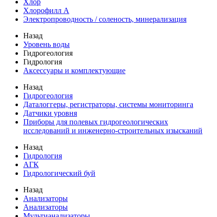
Хлор
Хлорофилл А
Электропроводность / соленость, минерализация
Назад
Уровень воды
Гидрогеология
Гидрология
Аксессуары и комплектующие
Назад
Гидрогеология
Даталоггеры, регистраторы, системы мониторинга
Датчики уровня
Приборы для полевых гидрогеологических
исследований и инженерно-строительных изысканий
Назад
Гидрология
АГК
Гидрологический буй
Назад
Анализаторы
Анализаторы
Мультианализаторы