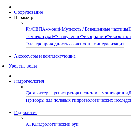
Оборудование
Параметры
Ph/ОВП
Аммоний
Мутность / Взвешенные частицы
Н
Температура
УФ-излучение
Фикоцианин
Фикоэритр
Электропроводность / соленость, минерализация
Аксессуары и комплектующие
Уровень воды
Гидрогеология
Даталоггеры, регистраторы, системы мониторинга
Д
Приборы для полевых гидрогеологических исследо
Гидрология
АГК
Гидрологический буй