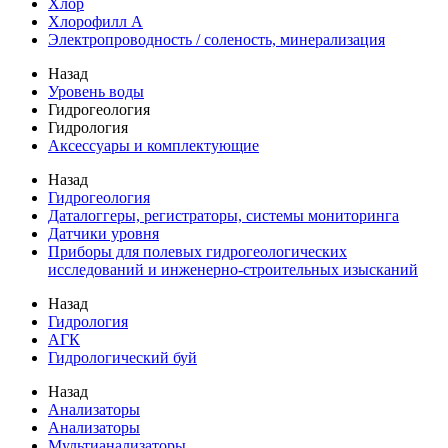
Хлор
Хлорофилл А
Электропроводность / соленость, минерализация
Назад
Уровень воды
Гидрогеология
Гидрология
Аксессуары и комплектующие
Назад
Гидрогеология
Даталоггеры, регистраторы, системы мониторинга
Датчики уровня
Приборы для полевых гидрогеологических
исследований и инженерно-строительных изысканий
Назад
Гидрология
АГК
Гидрологический буй
Назад
Анализаторы
Анализаторы
Мультианализаторы