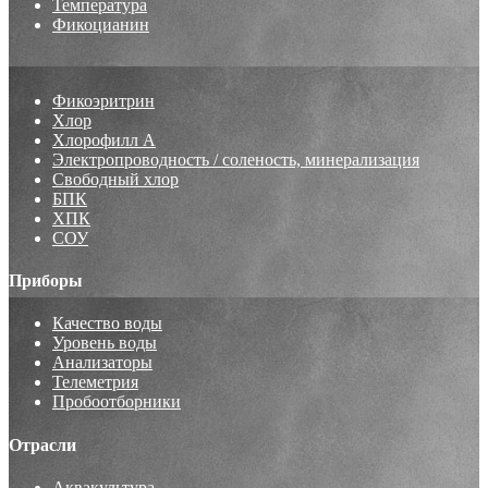
Температура
Фикоцианин
Фикоэритрин
Хлор
Хлорофилл А
Электропроводность / соленость, минерализация
Свободный хлор
БПК
ХПК
СОУ
Приборы
Качество воды
Уровень воды
Анализаторы
Телеметрия
Пробоотборники
Отрасли
Аквакультура