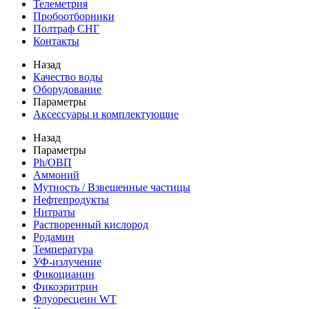
Телеметрия
Пробоотборники
Полтраф СНГ
Контакты
Назад
Качество воды
Оборудование
Параметры
Аксессуары и комплектующие
Назад
Параметры
Ph/ОВП
Аммоний
Мутность / Взвешенные частицы
Нефтепродукты
Нитраты
Растворенный кислород
Родамин
Температура
УФ-излучение
Фикоцианин
Фикоэритрин
Флуоресцеин WT