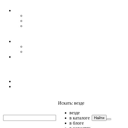
Уровень воды
Гидрогеология
Даталоггеры, регистраторы, системы мониторинга
Датчики уровня
Приборы для полевых гидрогеологических
исследований и инженерно-строительных
изысканий
Гидрология
АГК
Гидрологический буй
Аксессуары и комплектующие
Полтраф СНГ
Анализаторы
Анализаторы
Мультианализаторы
Телеметрия
Искать:
везде
везде
в каталоге
Найти
в блоге