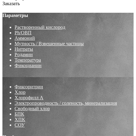
Заказать
Параметры
Растворенный кислород
Ph/ОВП
Аммоний
Мутность / Взвешенные частицы
Нитраты
Родамин
Температура
Фикоцианин
Фикоэритрин
Хлор
Хлорофилл А
Электропроводность / соленость, минерализация
Свободный хлор
БПК
ХПК
СОУ