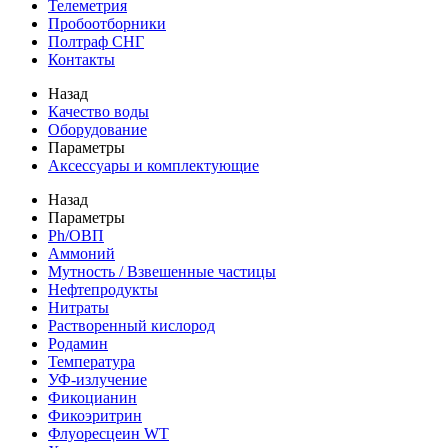
Телеметрия
Пробоотборники
Полтраф СНГ
Контакты
Назад
Качество воды
Оборудование
Параметры
Аксессуары и комплектующие
Назад
Параметры
Ph/ОВП
Аммоний
Мутность / Взвешенные частицы
Нефтепродукты
Нитраты
Растворенный кислород
Родамин
Температура
УФ-излучение
Фикоцианин
Фикоэритрин
Флуоресцеин WT