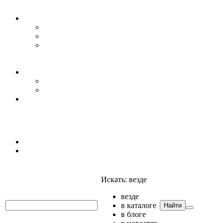
Уровень воды
Гидрогеология
Даталоггеры, регистраторы, системы мониторинга
Датчики уровня
Приборы для полевых гидрогеологических
исследований и инженерно-строительных
изысканий
Гидрология
АГК
Гидрологический буй
Аксессуары и комплектующие
Полтраф СНГ
Анализаторы
Анализаторы
Мультианализаторы
Телеметрия
Искать:
везде
везде
в каталоге
Найти
в блоге