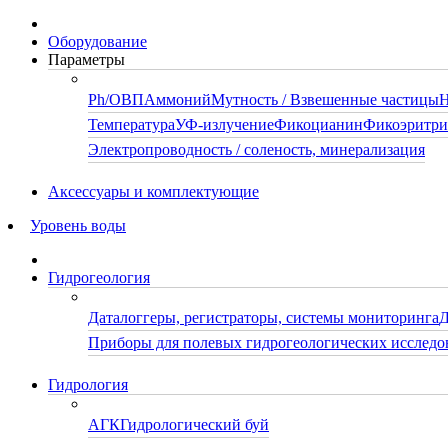
Оборудование
Параметры
Ph/ОВП
Аммоний
Мутность / Взвешенные частицы
Н
Температура
УФ-излучение
Фикоцианин
Фикоэритр
Электропроводность / соленость, минерализация
Аксессуары и комплектующие
Уровень воды
Гидрогеология
Даталоггеры, регистраторы, системы мониторинга
Д
Приборы для полевых гидрогеологических исследо
Гидрология
АГК
Гидрологический буй