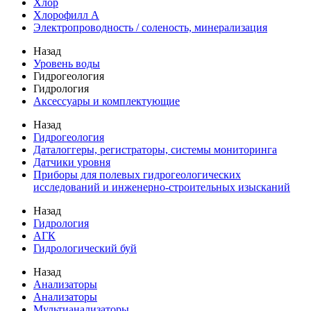
Хлор
Хлорофилл А
Электропроводность / соленость, минерализация
Назад
Уровень воды
Гидрогеология
Гидрология
Аксессуары и комплектующие
Назад
Гидрогеология
Даталоггеры, регистраторы, системы мониторинга
Датчики уровня
Приборы для полевых гидрогеологических
исследований и инженерно-строительных изысканий
Назад
Гидрология
АГК
Гидрологический буй
Назад
Анализаторы
Анализаторы
Мультианализаторы