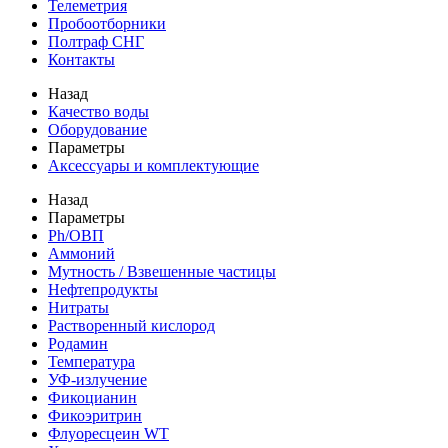
Телеметрия
Пробоотборники
Полтраф СНГ
Контакты
Назад
Качество воды
Оборудование
Параметры
Аксессуары и комплектующие
Назад
Параметры
Ph/ОВП
Аммоний
Мутность / Взвешенные частицы
Нефтепродукты
Нитраты
Растворенный кислород
Родамин
Температура
УФ-излучение
Фикоцианин
Фикоэритрин
Флуоресцеин WT