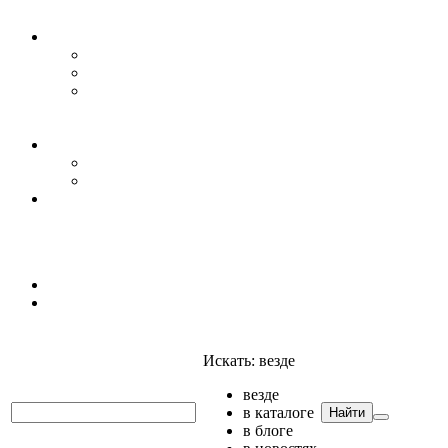
Уровень воды
Гидрогеология
Даталоггеры, регистраторы, системы мониторинга
Датчики уровня
Приборы для полевых гидрогеологических
исследований и инженерно-строительных
изысканий
Гидрология
АГК
Гидрологический буй
Аксессуары и комплектующие
Полтраф СНГ
Анализаторы
Анализаторы
Мультианализаторы
Телеметрия
Искать:
везде
везде
в каталоге
Найти
в блоге