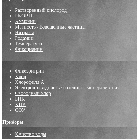
Растворенный кислород
Ph/ОВП
Аммоний
Мутность / Взвешенные частицы
Нитраты
Родамин
Температура
Фикоцианин
Фикоэритрин
Хлор
Хлорофилл А
Электропроводность / соленость, минерализация
Свободный хлор
БПК
ХПК
СОУ
Приборы
Качество воды