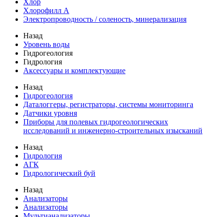
Хлор
Хлорофилл А
Электропроводность / соленость, минерализация
Назад
Уровень воды
Гидрогеология
Гидрология
Аксессуары и комплектующие
Назад
Гидрогеология
Даталоггеры, регистраторы, системы мониторинга
Датчики уровня
Приборы для полевых гидрогеологических
исследований и инженерно-строительных изысканий
Назад
Гидрология
АГК
Гидрологический буй
Назад
Анализаторы
Анализаторы
Мультианализаторы