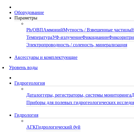
Оборудование
Параметры
Ph/ОВП
Аммоний
Мутность / Взвешенные частицы
Н
Температура
УФ-излучение
Фикоцианин
Фикоэритр
Электропроводность / соленость, минерализация
Аксессуары и комплектующие
Уровень воды
Гидрогеология
Даталоггеры, регистраторы, системы мониторинга
Д
Приборы для полевых гидрогеологических исследо
Гидрология
АГК
Гидрологический буй