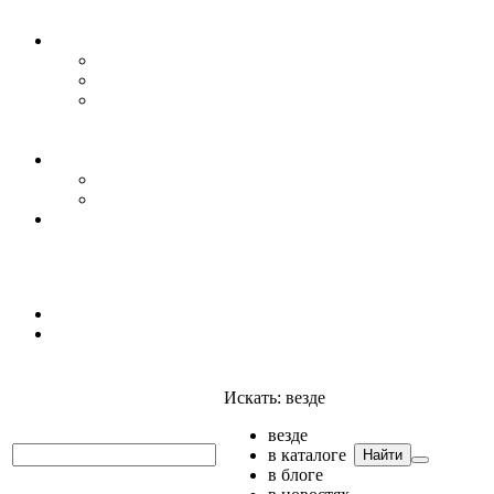
Уровень воды
Гидрогеология
Даталоггеры, регистраторы, системы мониторинга
Датчики уровня
Приборы для полевых гидрогеологических
исследований и инженерно-строительных
изысканий
Гидрология
АГК
Гидрологический буй
Аксессуары и комплектующие
Полтраф СНГ
Анализаторы
Анализаторы
Мультианализаторы
Телеметрия
Искать:
везде
везде
в каталоге
Найти
в блоге