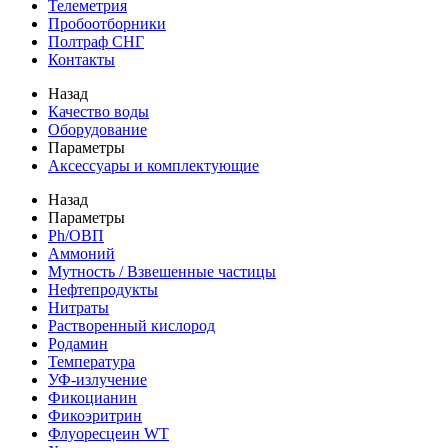
Телеметрия
Пробоотборники
Полтраф СНГ
Контакты
Назад
Качество воды
Оборудование
Параметры
Аксессуары и комплектующие
Назад
Параметры
Ph/ОВП
Аммоний
Мутность / Взвешенные частицы
Нефтепродукты
Нитраты
Растворенный кислород
Родамин
Температура
УФ-излучение
Фикоцианин
Фикоэритрин
Флуоресцеин WT