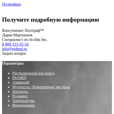
Подробнее
Получите подробную информацию
Консультант Полтраф™
Дарья Мартынюк
Специалист по In-Situ Inc.
8 800 333 65 54
info@poltraf.ru
Задать вопрос
Параметры
Растворенный кислород
Ph/ОВП
Аммоний
Мутность / Взвешенные частицы
Нитраты
Родамин
Температура
Фикоцианин