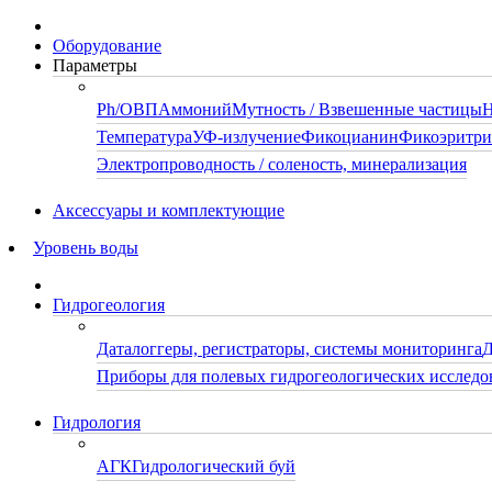
Оборудование
Параметры
Ph/ОВП
Аммоний
Мутность / Взвешенные частицы
Н
Температура
УФ-излучение
Фикоцианин
Фикоэритр
Электропроводность / соленость, минерализация
Аксессуары и комплектующие
Уровень воды
Гидрогеология
Даталоггеры, регистраторы, системы мониторинга
Д
Приборы для полевых гидрогеологических исследо
Гидрология
АГК
Гидрологический буй