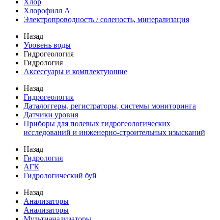
Хлор
Хлорофилл А
Электропроводность / соленость, минерализация
Назад
Уровень воды
Гидрогеология
Гидрология
Аксессуары и комплектующие
Назад
Гидрогеология
Даталоггеры, регистраторы, системы мониторинга
Датчики уровня
Приборы для полевых гидрогеологических
исследований и инженерно-строительных изысканий
Назад
Гидрология
АГК
Гидрологический буй
Назад
Анализаторы
Анализаторы
Мультианализаторы