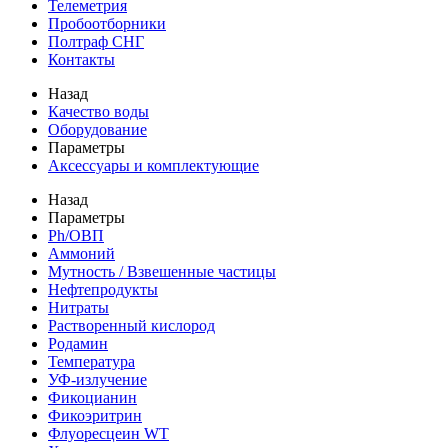
Телеметрия
Пробоотборники
Полтраф СНГ
Контакты
Назад
Качество воды
Оборудование
Параметры
Аксессуары и комплектующие
Назад
Параметры
Ph/ОВП
Аммоний
Мутность / Взвешенные частицы
Нефтепродукты
Нитраты
Растворенный кислород
Родамин
Температура
УФ-излучение
Фикоцианин
Фикоэритрин
Флуоресцеин WT