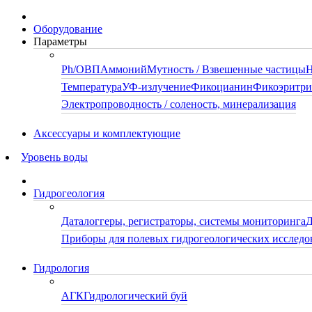
Оборудование
Параметры
Ph/ОВП
Аммоний
Мутность / Взвешенные частицы
Н
Температура
УФ-излучение
Фикоцианин
Фикоэритр
Электропроводность / соленость, минерализация
Аксессуары и комплектующие
Уровень воды
Гидрогеология
Даталоггеры, регистраторы, системы мониторинга
Д
Приборы для полевых гидрогеологических исследо
Гидрология
АГК
Гидрологический буй