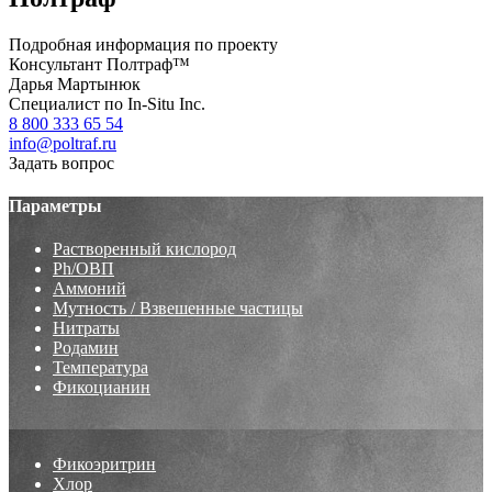
Подробная информация по проекту
Консультант Полтраф™
Дарья Мартынюк
Специалист по In-Situ Inc.
8 800 333 65 54
info@poltraf.ru
Задать вопрос
Параметры
Растворенный кислород
Ph/ОВП
Аммоний
Мутность / Взвешенные частицы
Нитраты
Родамин
Температура
Фикоцианин
Фикоэритрин
Хлор