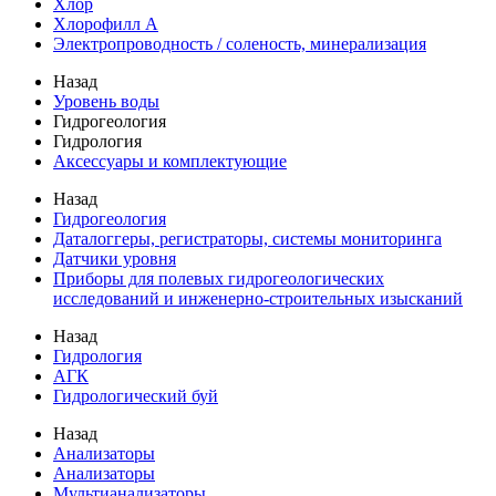
Хлор
Хлорофилл А
Электропроводность / соленость, минерализация
Назад
Уровень воды
Гидрогеология
Гидрология
Аксессуары и комплектующие
Назад
Гидрогеология
Даталоггеры, регистраторы, системы мониторинга
Датчики уровня
Приборы для полевых гидрогеологических
исследований и инженерно-строительных изысканий
Назад
Гидрология
АГК
Гидрологический буй
Назад
Анализаторы
Анализаторы
Мультианализаторы