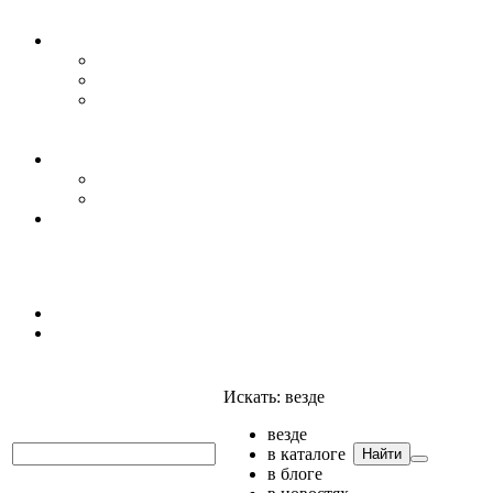
Уровень воды
Гидрогеология
Даталоггеры, регистраторы, системы мониторинга
Датчики уровня
Приборы для полевых гидрогеологических
исследований и инженерно-строительных
изысканий
Гидрология
АГК
Гидрологический буй
Аксессуары и комплектующие
Полтраф СНГ
Анализаторы
Анализаторы
Мультианализаторы
Телеметрия
Искать:
везде
везде
в каталоге
Найти
в блоге