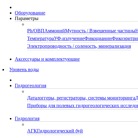
Оборудование
Параметры
Ph/ОВП
Аммоний
Мутность / Взвешенные частицы
Н
Температура
УФ-излучение
Фикоцианин
Фикоэритр
Электропроводность / соленость, минерализация
Аксессуары и комплектующие
Уровень воды
Гидрогеология
Даталоггеры, регистраторы, системы мониторинга
Д
Приборы для полевых гидрогеологических исследо
Гидрология
АГК
Гидрологический буй