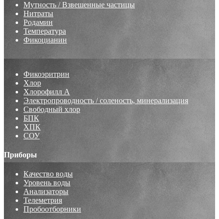
Мутность / Взвешенные частицы
Нитраты
Родамин
Температура
Фикоцианин
Фикоэритрин
Хлор
Хлорофилл А
Электропроводность / соленость, минерализация
Свободный хлор
БПК
ХПК
СОУ
Приборы
Качество воды
Уровень воды
Анализаторы
Телеметрия
Пробоотборники