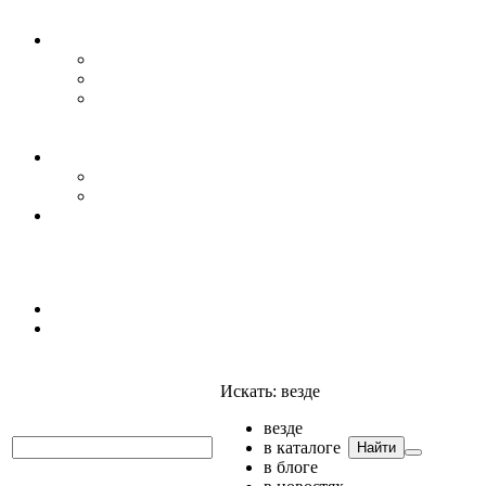
Уровень воды
Гидрогеология
Даталоггеры, регистраторы, системы мониторинга
Датчики уровня
Приборы для полевых гидрогеологических
исследований и инженерно-строительных
изысканий
Гидрология
АГК
Гидрологический буй
Аксессуары и комплектующие
Полтраф СНГ
Анализаторы
Анализаторы
Мультианализаторы
Телеметрия
Искать:
везде
везде
в каталоге
Найти
в блоге