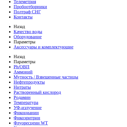
Телеметрия
Пробоотборники
Полтраф СНГ
Контакты
Назад
Качество воды
Оборудование
Параметры
Аксессуары и комплектующие
Назад
Параметры
Ph/ОВП
Аммоний
Мутность / Взвешенные частицы
Нефтепродукты
Нитраты
Растворенный кислород
Родамин
Температура
УФ-излучение
Фикоцианин
Фикоэритрин
Флуоресцеин WT