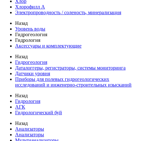
Хлор
Хлорофилл А
Электропроводность / соленость, минерализация
Назад
Уровень воды
Гидрогеология
Гидрология
Аксессуары и комплектующие
Назад
Гидрогеология
Даталоггеры, регистраторы, системы мониторинга
Датчики уровня
Приборы для полевых гидрогеологических
исследований и инженерно-строительных изысканий
Назад
Гидрология
АГК
Гидрологический буй
Назад
Анализаторы
Анализаторы
Мультианализаторы