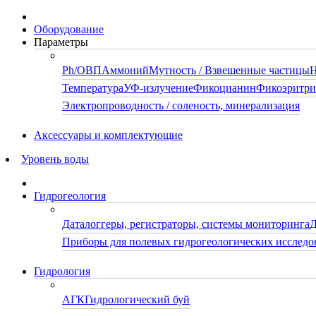
Оборудование
Параметры
Ph/ОВП
Аммоний
Мутность / Взвешенные частицы
Н
Температура
УФ-излучение
Фикоцианин
Фикоэритр
Электропроводность / соленость, минерализация
Аксессуары и комплектующие
Уровень воды
Гидрогеология
Даталоггеры, регистраторы, системы мониторинга
Д
Приборы для полевых гидрогеологических исследо
Гидрология
АГК
Гидрологический буй