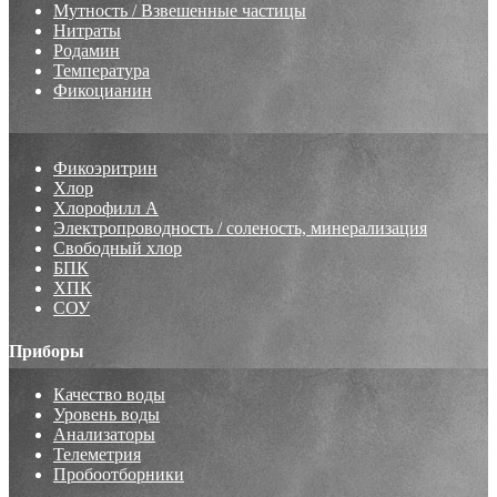
Мутность / Взвешенные частицы
Нитраты
Родамин
Температура
Фикоцианин
Фикоэритрин
Хлор
Хлорофилл А
Электропроводность / соленость, минерализация
Свободный хлор
БПК
ХПК
СОУ
Приборы
Качество воды
Уровень воды
Анализаторы
Телеметрия
Пробоотборники