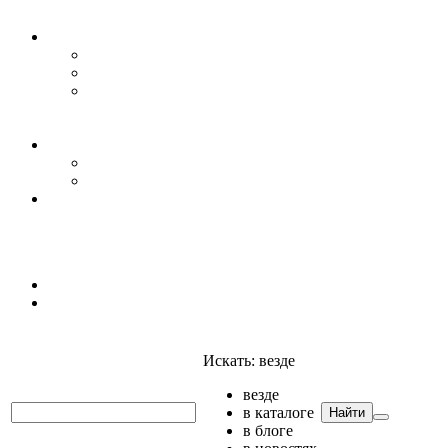
Уровень воды
Гидрогеология
Даталоггеры, регистраторы, системы мониторинга
Датчики уровня
Приборы для полевых гидрогеологических
исследований и инженерно-строительных
изысканий
Гидрология
АГК
Гидрологический буй
Аксессуары и комплектующие
Полтраф СНГ
Анализаторы
Анализаторы
Мультианализаторы
Телеметрия
Искать:
везде
везде
в каталоге
Найти
в блоге