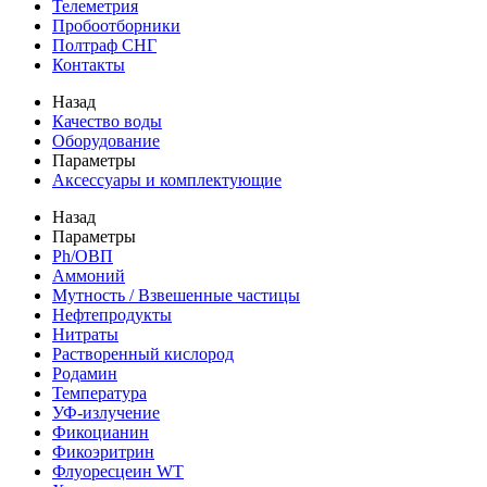
Телеметрия
Пробоотборники
Полтраф СНГ
Контакты
Назад
Качество воды
Оборудование
Параметры
Аксессуары и комплектующие
Назад
Параметры
Ph/ОВП
Аммоний
Мутность / Взвешенные частицы
Нефтепродукты
Нитраты
Растворенный кислород
Родамин
Температура
УФ-излучение
Фикоцианин
Фикоэритрин
Флуоресцеин WT