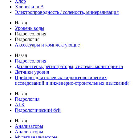
Хлор
Хлорофилл А
Электропроводность / соленость, минерализация
Назад
Уровень воды
Гидрогеология
Гидрология
Аксессуары и комплектующие
Назад
Гидрогеология
Даталоггеры, регистраторы, системы мониторинга
Датчики уровня
Приборы для полевых гидрогеологических
исследований и инженерно-строительных изысканий
Назад
Гидрология
АГК
Гидрологический буй
Назад
Анализаторы
Анализаторы
Мультианализаторы