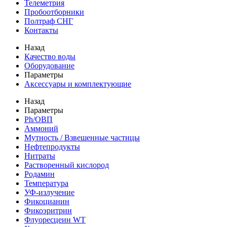
Телеметрия
Пробоотборники
Полтраф СНГ
Контакты
Назад
Качество воды
Оборудование
Параметры
Аксессуары и комплектующие
Назад
Параметры
Ph/ОВП
Аммоний
Мутность / Взвешенные частицы
Нефтепродукты
Нитраты
Растворенный кислород
Родамин
Температура
УФ-излучение
Фикоцианин
Фикоэритрин
Флуоресцеин WT