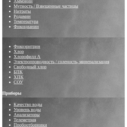
Аммоний
Мутность / Взвешенные частицы
Нитраты
Родамин
Температура
Фикоцианин
Фикоэритрин
Хлор
Хлорофилл А
Электропроводность / соленость, минерализация
Свободный хлор
БПК
ХПК
СОУ
Приборы
Качество воды
Уровень воды
Анализаторы
Телеметрия
Пробоотборники