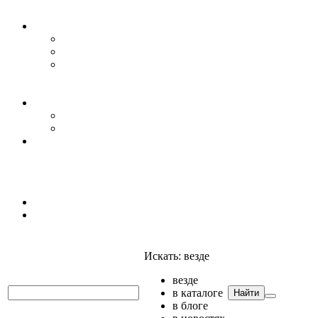
Уровень воды
Гидрогеология
Даталоггеры, регистраторы, системы мониторинга
Датчики уровня
Приборы для полевых гидрогеологических
исследований и инженерно-строительных
изысканий
Гидрология
АГК
Гидрологический буй
Аксессуары и комплектующие
Полтраф СНГ
Анализаторы
Анализаторы
Мультианализаторы
Телеметрия
Искать:
везде
везде
в каталоге
Найти
в блоге