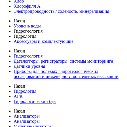
Хлор
Хлорофилл А
Электропроводность / соленость, минерализация
Назад
Уровень воды
Гидрогеология
Гидрология
Аксессуары и комплектующие
Назад
Гидрогеология
Даталоггеры, регистраторы, системы мониторинга
Датчики уровня
Приборы для полевых гидрогеологических
исследований и инженерно-строительных изысканий
Назад
Гидрология
АГК
Гидрологический буй
Назад
Анализаторы
Анализаторы
Мультианализаторы