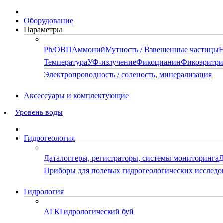
Оборудование
Параметры
Ph/ОВП
Аммоний
Мутность / Взвешенные частицы
Н
Температура
УФ-излучение
Фикоцианин
Фикоэритр
Электропроводность / соленость, минерализация
Аксессуары и комплектующие
Уровень воды
Гидрогеология
Даталоггеры, регистраторы, системы мониторинга
Д
Приборы для полевых гидрогеологических исследо
Гидрология
АГК
Гидрологический буй