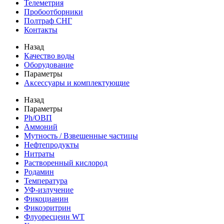
Телеметрия
Пробоотборники
Полтраф СНГ
Контакты
Назад
Качество воды
Оборудование
Параметры
Аксессуары и комплектующие
Назад
Параметры
Ph/ОВП
Аммоний
Мутность / Взвешенные частицы
Нефтепродукты
Нитраты
Растворенный кислород
Родамин
Температура
УФ-излучение
Фикоцианин
Фикоэритрин
Флуоресцеин WT