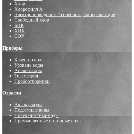
Хлор
Хлорофилл А
Электропроводность / соленость, минерализация
Свободный хлор
БПК
ХПК
СОУ
Приборы
Качество воды
Уровень воды
Анализаторы
Телеметрия
Пробоотборники
Отрасли
Аквакультура
Подземные воды
Поверхностные воды
Промышленные и сточные воды