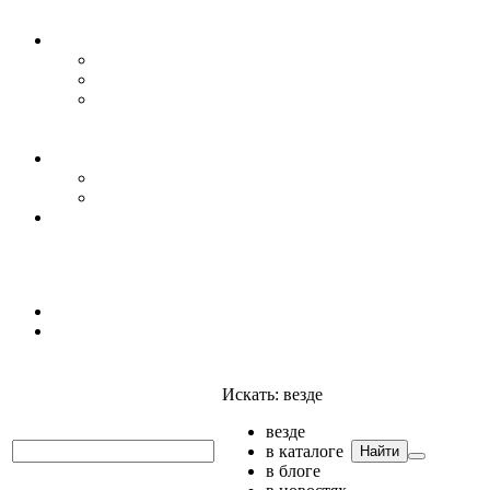
Уровень воды
Гидрогеология
Даталоггеры, регистраторы, системы мониторинга
Датчики уровня
Приборы для полевых гидрогеологических
исследований и инженерно-строительных
изысканий
Гидрология
АГК
Гидрологический буй
Аксессуары и комплектующие
Полтраф СНГ
Анализаторы
Анализаторы
Мультианализаторы
Телеметрия
Искать:
везде
везде
в каталоге
Найти
в блоге