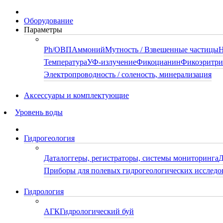
Оборудование
Параметры
Ph/ОВП
Аммоний
Мутность / Взвешенные частицы
Н
Температура
УФ-излучение
Фикоцианин
Фикоэритр
Электропроводность / соленость, минерализация
Аксессуары и комплектующие
Уровень воды
Гидрогеология
Даталоггеры, регистраторы, системы мониторинга
Д
Приборы для полевых гидрогеологических исследо
Гидрология
АГК
Гидрологический буй