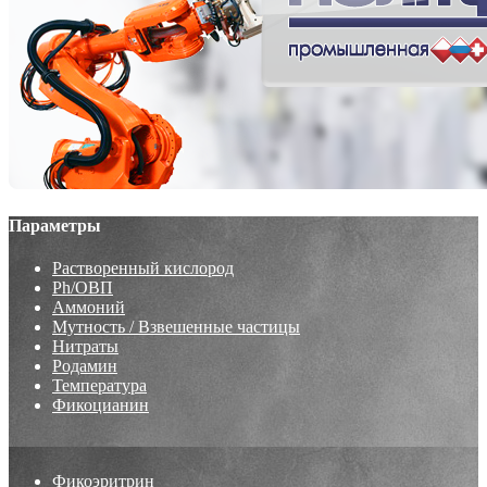
Параметры
Растворенный кислород
Ph/ОВП
Аммоний
Мутность / Взвешенные частицы
Нитраты
Родамин
Температура
Фикоцианин
Фикоэритрин