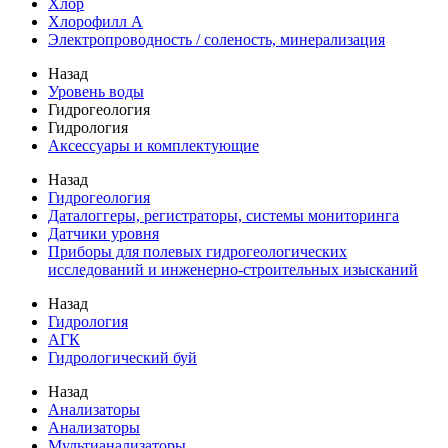
Хлор
Хлорофилл А
Электропроводность / соленость, минерализация
Назад
Уровень воды
Гидрогеология
Гидрология
Аксессуары и комплектующие
Назад
Гидрогеология
Даталоггеры, регистраторы, системы мониторинга
Датчики уровня
Приборы для полевых гидрогеологических
исследований и инженерно-строительных изысканий
Назад
Гидрология
АГК
Гидрологический буй
Назад
Анализаторы
Анализаторы
Мультианализаторы