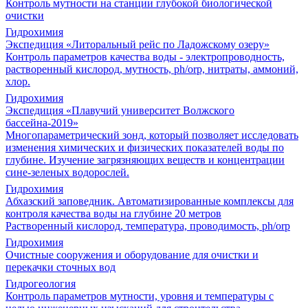
Контроль мутности на станции глубокой биологической
очистки
Гидрохимия
Экспедиция «Литоральный рейс по Ладожскому озеру»
Контроль параметров качества воды - электропроводность,
растворенный кислород, мутность, ph/orp, нитраты, аммоний,
хлор.
Гидрохимия
Экспедиция «Плавучий университет Волжского
бассейна-2019»
Многопараметрический зонд, который позволяет исследовать
изменения химических и физических показателей воды по
глубине. Изучение загрязняющих веществ и концентрации
сине-зеленых водорослей.
Гидрохимия
Абхазский заповедник. Автоматизированные комплексы для
контроля качества воды на глубине 20 метров
Растворенный кислород, температура, проводимость, ph/orp
Гидрохимия
Очистные сооружения и оборудование для очистки и
перекачки сточных вод
Гидрогеология
Контроль параметров мутности, уровня и температуры с