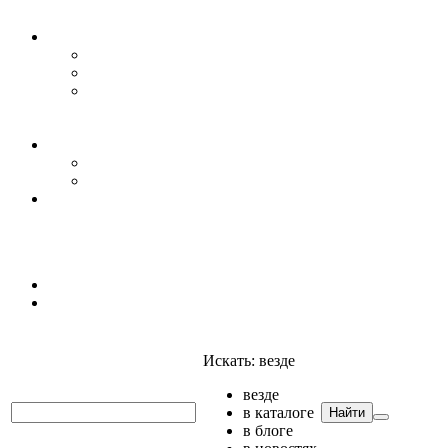
Уровень воды
Гидрогеология
Даталоггеры, регистраторы, системы мониторинга
Датчики уровня
Приборы для полевых гидрогеологических
исследований и инженерно-строительных
изысканий
Гидрология
АГК
Гидрологический буй
Аксессуары и комплектующие
Полтраф СНГ
Анализаторы
Анализаторы
Мультианализаторы
Телеметрия
Искать:
везде
везде
в каталоге
Найти
в блоге