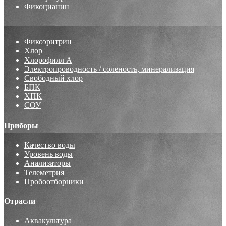
Фикоцианин
Фикоэритрин
Хлор
Хлорофилл А
Электропроводность / соленость, минерализация
Свободный хлор
БПК
ХПК
СОУ
Приборы
Качество воды
Уровень воды
Анализаторы
Телеметрия
Пробоотборники
Отрасли
Аквакультура