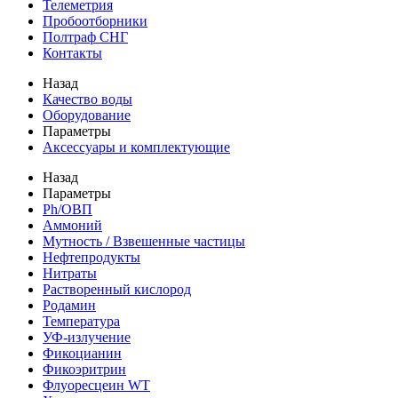
Телеметрия
Пробоотборники
Полтраф СНГ
Контакты
Назад
Качество воды
Оборудование
Параметры
Аксессуары и комплектующие
Назад
Параметры
Ph/ОВП
Аммоний
Мутность / Взвешенные частицы
Нефтепродукты
Нитраты
Растворенный кислород
Родамин
Температура
УФ-излучение
Фикоцианин
Фикоэритрин
Флуоресцеин WT