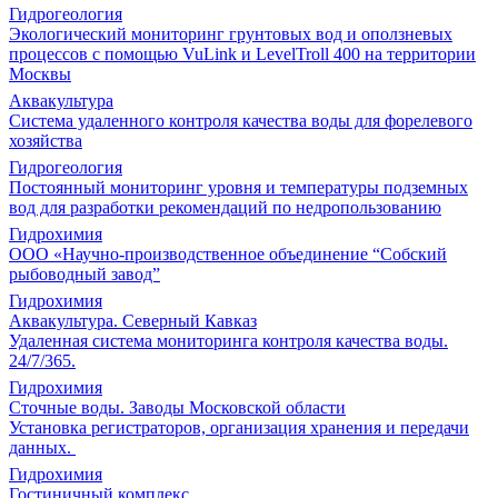
Гидрогеология
Экологический мониторинг грунтовых вод и оползневых
процессов с помощью VuLink и LevelTroll 400 на территории
Москвы
Аквакультура
Система удаленного контроля качества воды для форелевого
хозяйства
Гидрогеология
Постоянный мониторинг уровня и температуры подземных
вод для разработки рекомендаций по недропользованию
Гидрохимия
ООО «Научно-производственное объединение “Собский
рыбоводный завод”
Гидрохимия
Аквакультура. Северный Кавказ
Удаленная система мониторинга контроля качества воды.
24/7/365.
Гидрохимия
Сточные воды. Заводы Московской области
Установка регистраторов, организация хранения и передачи
данных.
Гидрохимия
Гостиничный комплекс