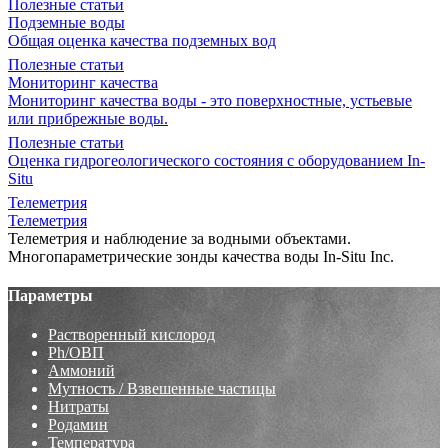
Полезные статьи
Подземные воды
Общая оценка качества подземных вод
Полезные статьи
Мониторинг качества
Мониторинг качества воды - это поверхностные, устьевые
или прибрежные воды.
Полезные статьи
Оценка гидрогеологического состояния с оборудованием In-
Situ
Телеметрия
Телеметрия
Телеметрия и наблюдение за водными объектами.
Многопараметрические зонды качества воды In-Situ Inc.
Параметры
Растворенный кислород
Ph/ОВП
Аммоний
Мутность / Взвешенные частицы
Нитраты
Родамин
Температура