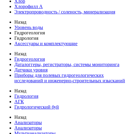
Хлор
Хлорофилл А
Электропроводность / соленость, минерализация
Назад
Уровень воды
Гидрогеология
Гидрология
Аксессуары и комплектующие
Назад
Гидрогеология
Даталоггеры, регистраторы, системы мониторинга
Датчики уровня
Приборы для полевых гидрогеологических
исследований и инженерно-строительных изысканий
Назад
Гидрология
АГК
Гидрологический буй
Назад
Анализаторы
Анализаторы
Мультианализаторы