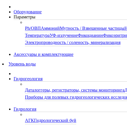
Оборудование
Параметры
Ph/ОВП
Аммоний
Мутность / Взвешенные частицы
Н
Температура
УФ-излучение
Фикоцианин
Фикоэритр
Электропроводность / соленость, минерализация
Аксессуары и комплектующие
Уровень воды
Гидрогеология
Даталоггеры, регистраторы, системы мониторинга
Д
Приборы для полевых гидрогеологических исследо
Гидрология
АГК
Гидрологический буй