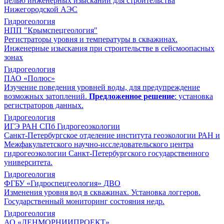
целью инженерных изысканий для строительства
Нижегородской АЭС
Гидрогеология
НПП "Крымспецгеология"
Регистраторы уровня и температуры в скважинах.
Инженерные изыскания при строительстве в сейсмоопасных
зонах
Гидрогеология
ПАО «Полюс»
Изучение поведения уровней воды, для предупреждение
возможных затоплений.
Предложенное решение
: установка
регистраторов данных.
Гидрогеология
ИГЭ РАН СПб Гидрогеоэкологии
Санкт-Петербургское отделение института геоэкологии РАН и
Межфакультетского научно-исследовательского центра
гидрогеоэкологии Санкт-Петербургского государственного
университета.
Гидрогеология
ФГБУ «Гидроспецгеология» ДВО
Изменения уровня вод в скважинах. Установка логгеров.
Государственный мониторинг состояния недр.
Гидрогеология
АО «ЛЕНМОРНИИПРОЕКТ»