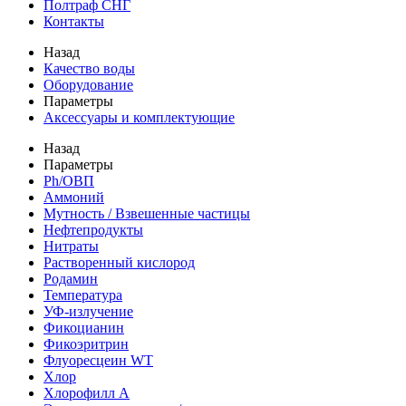
Полтраф СНГ
Контакты
Назад
Качество воды
Оборудование
Параметры
Аксессуары и комплектующие
Назад
Параметры
Ph/ОВП
Аммоний
Мутность / Взвешенные частицы
Нефтепродукты
Нитраты
Растворенный кислород
Родамин
Температура
УФ-излучение
Фикоцианин
Фикоэритрин
Флуоресцеин WT
Хлор
Хлорофилл А