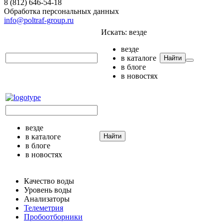
8 (812) 646-54-18
Обработка персональных данных
info@poltraf-group.ru
Искать:
везде
везде
в каталоге
Найти
в блоге
в новостях
везде
в каталоге
Найти
в блоге
в новостях
Качество воды
Уровень воды
Анализаторы
Телеметрия
Пробоотборники