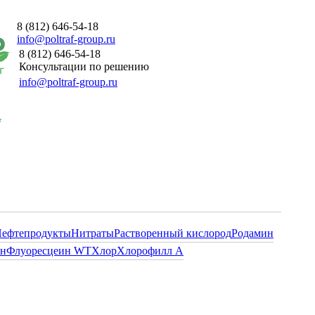
8 (812) 646-54-18
info@poltraf-group.ru
8 (812) 646-54-18
Консультации по решению
info@poltraf-group.ru
ефтепродукты
Нитраты
Растворенный кислород
Родамин
ин
Флуоресцеин WT
Хлор
Хлорофилл А