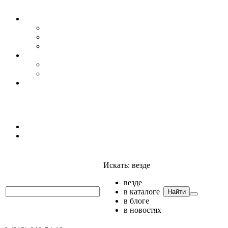
Уровень воды
Гидрогеология
Даталоггеры, регистраторы, системы мониторинга
Датчики уровня
Приборы для полевых гидрогеологических исследо
Гидрология
АГК
Гидрологический буй
Аксессуары и комплектующие
Полтраф СНГ
Анализаторы
Анализаторы
Мультианализаторы
Телеметрия
Искать:
везде
везде
в каталоге
Найти
в блоге
в новостях