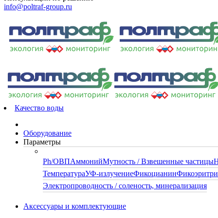
info@poltraf-group.ru
Качество воды
Оборудование
Параметры
Ph/ОВП
Аммоний
Мутность / Взвешенные частицы
Н
Температура
УФ-излучение
Фикоцианин
Фикоэритр
Электропроводность / соленость, минерализация
Аксессуары и комплектующие