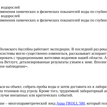
 водорослей
зменения химических и физических показателей воды по глубин
 водорослей
зменения химических и физических показателей воды по глубин
Волжского бассейна работают экспедиции. В последний раз река
косистемы могло существенно измениться, рассказывает аспиран
ировать с традиционными жителями водоемов нашей области. Ам
 на Ветлуге, детализированные результаты узнаем к зиме. Вполн
нное наблюдение».
ься на объект, собрать пробы воды и затем доставить их в лабор
ила техников под угрозу. Кроме того, трудоемкий лабораторный 
 случае внезапных или критических событий.
ние – многопараметрический зонд
Aqua TROLL 500
, который по