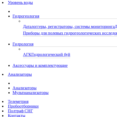
Уровень воды
Гидрогеология
Даталоггеры, регистраторы, системы мониторинга
Д
Приборы для полевых гидрогеологических исследо
Гидрология
АГК
Гидрологический буй
Аксессуары и комплектующие
Анализаторы
Анализаторы
Мультианализаторы
Телеметрия
Пробоотборники
Полтраф СНГ
Контакты