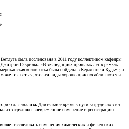
е
е
 Ветлуга была исследована в 2011 году коллективом кафедры
т Дмитрий Гаврилко: «В экспедициях прошлых лет в рамках
ериканская коловратка была найдена в Керженце и Кудьме, а
е может оказаться, что эти виды хорошо приспосабливаются и
аторию для анализа. Длительное время в пути затрудняло этот
анализ затруднял своевременное измерение и регистрацию
зволяет исследовать изменения химических и физических