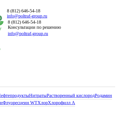
8 (812) 646-54-18
info@poltraf-group.ru
8 (812) 646-54-18
Консультации по решению
info@poltraf-group.ru
ефтепродукты
Нитраты
Растворенный кислород
Родамин
ин
Флуоресцеин WT
Хлор
Хлорофилл А