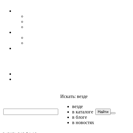
Уровень воды
Гидрогеология
Даталоггеры, регистраторы, системы мониторинга
Датчики уровня
Приборы для полевых гидрогеологических исследо
Гидрология
АГК
Гидрологический буй
Аксессуары и комплектующие
Полтраф СНГ
Анализаторы
Анализаторы
Мультианализаторы
Телеметрия
Искать:
везде
везде
в каталоге
Найти
в блоге
в новостях