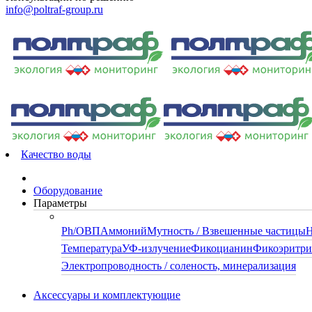
info@poltraf-group.ru
Качество воды
Оборудование
Параметры
Ph/ОВП
Аммоний
Мутность / Взвешенные частицы
Н
Температура
УФ-излучение
Фикоцианин
Фикоэритр
Электропроводность / соленость, минерализация
Аксессуары и комплектующие