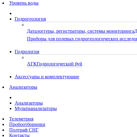
Уровень воды
Гидрогеология
Даталоггеры, регистраторы, системы мониторинга
Д
Приборы для полевых гидрогеологических исследо
Гидрология
АГК
Гидрологический буй
Аксессуары и комплектующие
Анализаторы
Анализаторы
Мультианализаторы
Телеметрия
Пробоотборники
Полтраф СНГ
Контакты