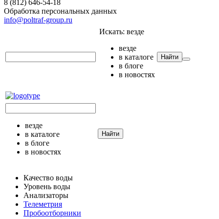
8 (812) 646-54-18
Обработка персональных данных
info@poltraf-group.ru
Искать:
везде
везде
в каталоге
Найти
в блоге
в новостях
везде
в каталоге
Найти
в блоге
в новостях
Качество воды
Уровень воды
Анализаторы
Телеметрия
Пробоотборники