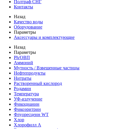
Полтраф СНГ
Контакты
Назад
Качество воды
Оборудование
Параметры
Аксессуары и комплектующие
Назад
Параметры
Ph/ОВП
Аммоний
Мутность / Взвешенные частицы
Нефтепродукты
Нитраты
Растворенный кислород
Родамин
Температура
УФ-излучение
Фикоцианин
Фикоэритрин
Флуоресцеин WT
Хлор
Хлорофилл А