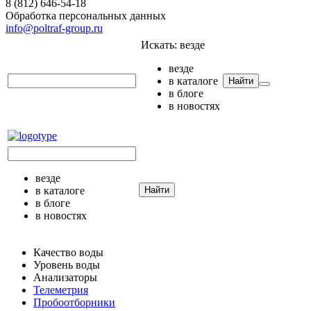
8 (812) 646-54-18
Обработка персональных данных
info@poltraf-group.ru
Искать:
везде
везде
в каталоге
Найти
в блоге
в новостях
везде
в каталоге
Найти
в блоге
в новостях
Качество воды
Уровень воды
Анализаторы
Телеметрия
Пробоотборники