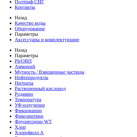
Полтраф СНГ
Контакты
Назад
Качество воды
Оборудование
Параметры
Аксессуары и комплектующие
Назад
Параметры
Ph/ОВП
Аммоний
Мутность / Взвешенные частицы
Нефтепродукты
Нитраты
Растворенный кислород
Родамин
Температура
УФ-излучение
Фикоцианин
Фикоэритрин
Флуоресцеин WT
Хлор
Хлорофилл А