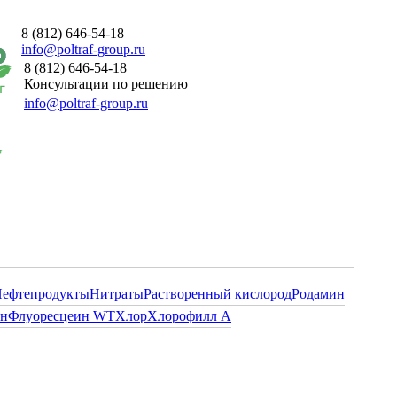
8 (812) 646-54-18
info@poltraf-group.ru
8 (812) 646-54-18
Консультации по решению
info@poltraf-group.ru
ефтепродукты
Нитраты
Растворенный кислород
Родамин
ин
Флуоресцеин WT
Хлор
Хлорофилл А