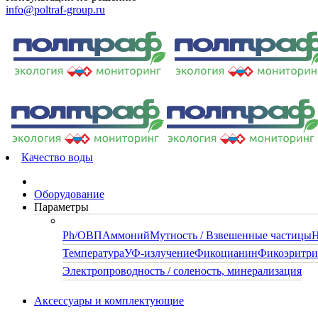
info@poltraf-group.ru
Качество воды
Оборудование
Параметры
Ph/ОВП
Аммоний
Мутность / Взвешенные частицы
Н
Температура
УФ-излучение
Фикоцианин
Фикоэритр
Электропроводность / соленость, минерализация
Аксессуары и комплектующие