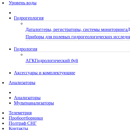
Уровень воды
Гидрогеология
Даталоггеры, регистраторы, системы мониторинга
Д
Приборы для полевых гидрогеологических исследо
Гидрология
АГК
Гидрологический буй
Аксессуары и комплектующие
Анализаторы
Анализаторы
Мультианализаторы
Телеметрия
Пробоотборники
Полтраф СНГ
Контакты