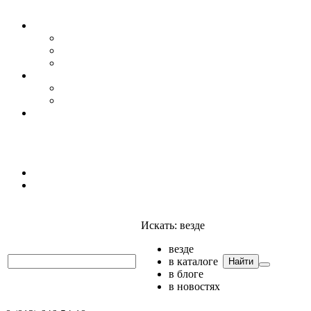
Уровень воды
Гидрогеология
Даталоггеры, регистраторы, системы мониторинга
Датчики уровня
Приборы для полевых гидрогеологических исследо
Гидрология
АГК
Гидрологический буй
Аксессуары и комплектующие
Полтраф СНГ
Анализаторы
Анализаторы
Мультианализаторы
Телеметрия
Искать:
везде
везде
в каталоге
Найти
в блоге
в новостях