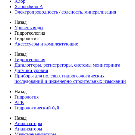
Хлор
Хлорофилл А
Электропроводность / соленость, минерализация
Назад
Уровень воды
Гидрогеология
Гидрология
Аксессуары и комплектующие
Назад
Гидрогеология
Даталоггеры, регистраторы, системы мониторинга
Датчики уровня
Приборы для полевых гидрогеологических
исследований и инженерно-строительных изысканий
Назад
Гидрология
АГК
Гидрологический буй
Назад
Анализаторы
Анализаторы
Мультианализаторы