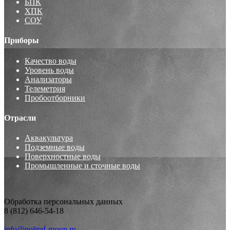
БПК
ХПК
СОУ
Приборы
Качество воды
Уровень воды
Анализаторы
Телеметрия
Пробоотборники
Отрасли
Аквакультура
Подземные воды
Поверхностные воды
Промышленные и сточные воды
Обработка персональных данных
8 (812) 646-54-18
info@poltraf-group.ru