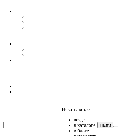
Уровень воды
Гидрогеология
Даталоггеры, регистраторы, системы мониторинга
Датчики уровня
Приборы для полевых гидрогеологических
исследований и инженерно-строительных
изысканий
Гидрология
АГК
Гидрологический буй
Аксессуары и комплектующие
Полтраф СНГ
Анализаторы
Анализаторы
Мультианализаторы
Телеметрия
Искать:
везде
везде
в каталоге
Найти
в блоге