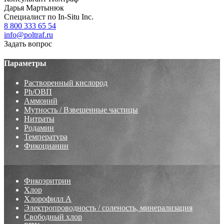
Дарья Мартынюк
Специалист по In-Situ Inc.
8 800 333 65 54
info@poltraf.ru
Задать вопрос
Параметры
Растворенный кислород
Ph/ОВП
Аммоний
Мутность / Взвешенные частицы
Нитраты
Родамин
Температура
Фикоцианин
Фикоэритрин
Хлор
Хлорофилл А
Электропроводность / соленость, минерализация
Свободный хлор