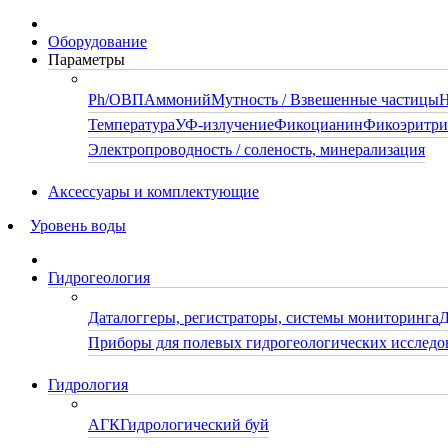
Оборудование
Параметры
Ph/ОВП
Аммоний
Мутность / Взвешенные частицы
Н
Температура
УФ-излучение
Фикоцианин
Фикоэритр
Электропроводность / соленость, минерализация
Аксессуары и комплектующие
Уровень воды
Гидрогеология
Даталоггеры, регистраторы, системы мониторинга
Д
Приборы для полевых гидрогеологических исследо
Гидрология
АГК
Гидрологический буй