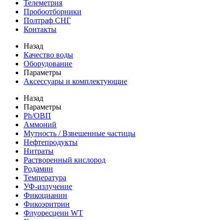
Телеметрия
Пробоотборники
Полтраф СНГ
Контакты
Назад
Качество воды
Оборудование
Параметры
Аксессуары и комплектующие
Назад
Параметры
Ph/ОВП
Аммоний
Мутность / Взвешенные частицы
Нефтепродукты
Нитраты
Растворенный кислород
Родамин
Температура
УФ-излучение
Фикоцианин
Фикоэритрин
Флуоресцеин WT