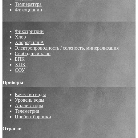
Температура
Фикоцианин
Фикоэритрин
Хлор
Хлорофилл А
Электропроводность / соленость, минерализация
Свободный хлор
БПК
ХПК
СОУ
Приборы
Качество воды
Уровень воды
Анализаторы
Телеметрия
Пробоотборники
Отрасли