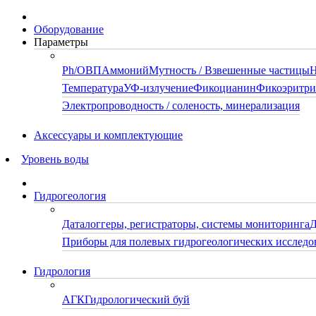
Оборудование
Параметры
Ph/ОВП
Аммоний
Мутность / Взвешенные частицы
Н
Температура
УФ-излучение
Фикоцианин
Фикоэритр
Электропроводность / соленость, минерализация
Аксессуары и комплектующие
Уровень воды
Гидрогеология
Даталоггеры, регистраторы, системы мониторинга
Д
Приборы для полевых гидрогеологических исследо
Гидрология
АГК
Гидрологический буй