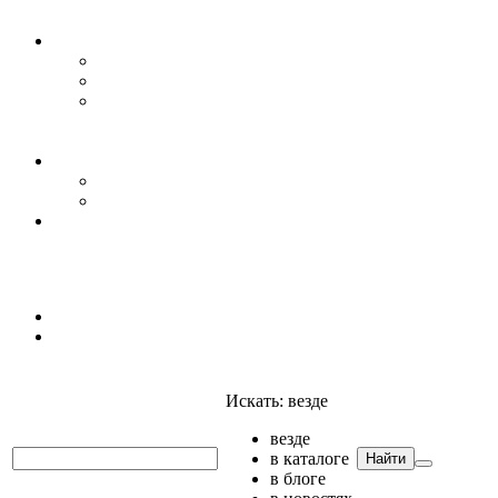
Уровень воды
Гидрогеология
Даталоггеры, регистраторы, системы мониторинга
Датчики уровня
Приборы для полевых гидрогеологических
исследований и инженерно-строительных
изысканий
Гидрология
АГК
Гидрологический буй
Аксессуары и комплектующие
Полтраф СНГ
Анализаторы
Анализаторы
Мультианализаторы
Телеметрия
Искать:
везде
везде
в каталоге
Найти
в блоге