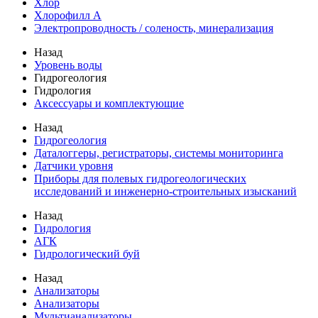
Хлор
Хлорофилл А
Электропроводность / соленость, минерализация
Назад
Уровень воды
Гидрогеология
Гидрология
Аксессуары и комплектующие
Назад
Гидрогеология
Даталоггеры, регистраторы, системы мониторинга
Датчики уровня
Приборы для полевых гидрогеологических
исследований и инженерно-строительных изысканий
Назад
Гидрология
АГК
Гидрологический буй
Назад
Анализаторы
Анализаторы
Мультианализаторы