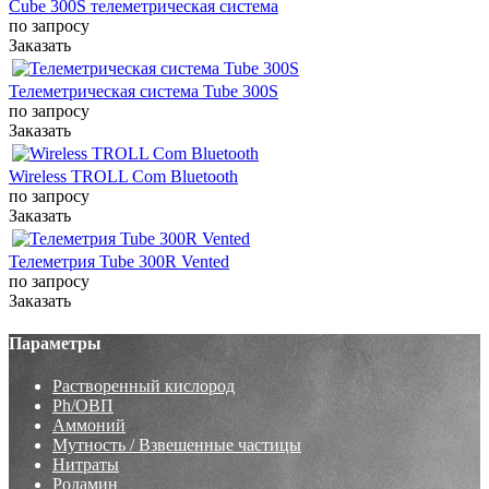
Cube 300S телеметрическая система
по запросу
Заказать
Телеметрическая система Tube 300S
по запросу
Заказать
Wireless TROLL Com Bluetooth
по запросу
Заказать
Телеметрия Tube 300R Vented
по запросу
Заказать
Параметры
Растворенный кислород
Ph/ОВП
Аммоний
Мутность / Взвешенные частицы
Нитраты
Родамин