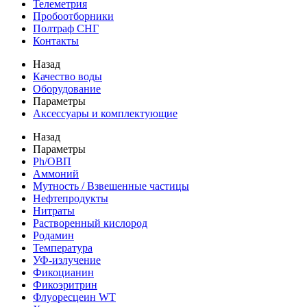
Телеметрия
Пробоотборники
Полтраф СНГ
Контакты
Назад
Качество воды
Оборудование
Параметры
Аксессуары и комплектующие
Назад
Параметры
Ph/ОВП
Аммоний
Мутность / Взвешенные частицы
Нефтепродукты
Нитраты
Растворенный кислород
Родамин
Температура
УФ-излучение
Фикоцианин
Фикоэритрин
Флуоресцеин WT