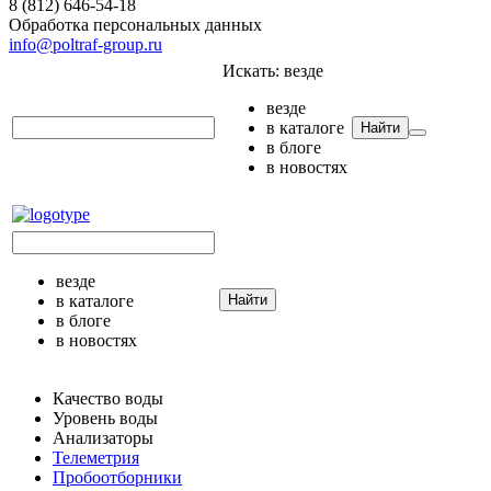
8 (812) 646-54-18
Обработка персональных данных
info@poltraf-group.ru
Искать:
везде
везде
в каталоге
Найти
в блоге
в новостях
везде
в каталоге
Найти
в блоге
в новостях
Качество воды
Уровень воды
Анализаторы
Телеметрия
Пробоотборники