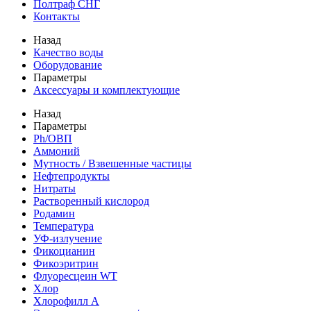
Полтраф СНГ
Контакты
Назад
Качество воды
Оборудование
Параметры
Аксессуары и комплектующие
Назад
Параметры
Ph/ОВП
Аммоний
Мутность / Взвешенные частицы
Нефтепродукты
Нитраты
Растворенный кислород
Родамин
Температура
УФ-излучение
Фикоцианин
Фикоэритрин
Флуоресцеин WT
Хлор
Хлорофилл А