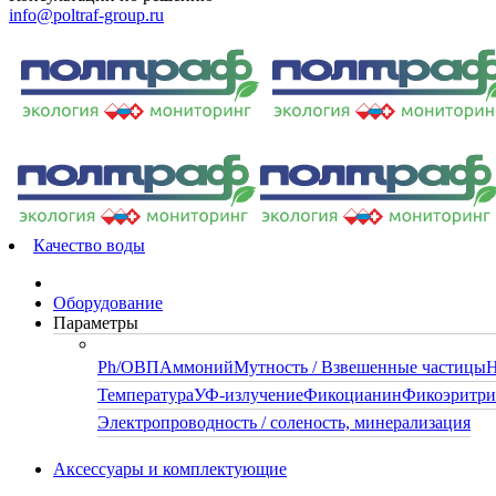
info@poltraf-group.ru
Качество воды
Оборудование
Параметры
Ph/ОВП
Аммоний
Мутность / Взвешенные частицы
Н
Температура
УФ-излучение
Фикоцианин
Фикоэритр
Электропроводность / соленость, минерализация
Аксессуары и комплектующие