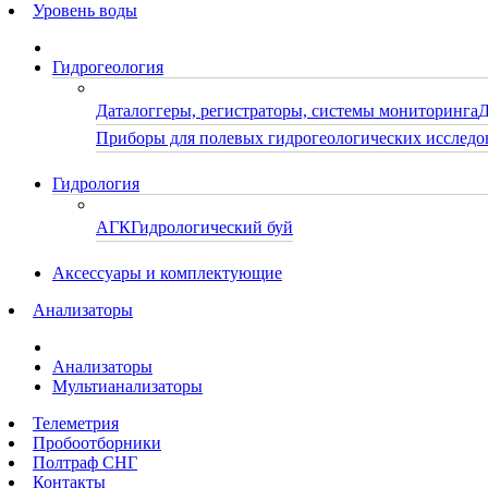
Уровень воды
Гидрогеология
Даталоггеры, регистраторы, системы мониторинга
Д
Приборы для полевых гидрогеологических исследо
Гидрология
АГК
Гидрологический буй
Аксессуары и комплектующие
Анализаторы
Анализаторы
Мультианализаторы
Телеметрия
Пробоотборники
Полтраф СНГ
Контакты