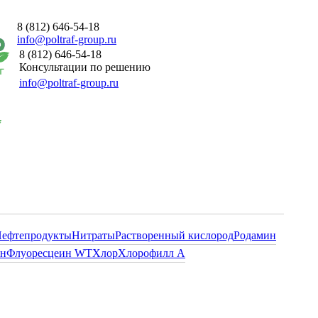
8 (812) 646-54-18
info@poltraf-group.ru
8 (812) 646-54-18
Консультации по решению
info@poltraf-group.ru
ефтепродукты
Нитраты
Растворенный кислород
Родамин
ин
Флуоресцеин WT
Хлор
Хлорофилл А