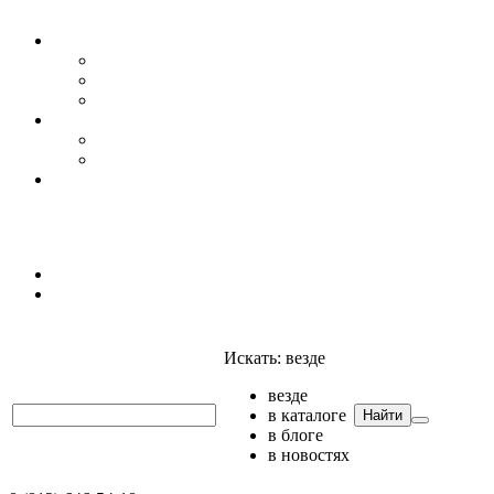
Уровень воды
Гидрогеология
Даталоггеры, регистраторы, системы мониторинга
Датчики уровня
Приборы для полевых гидрогеологических исследо
Гидрология
АГК
Гидрологический буй
Аксессуары и комплектующие
Полтраф СНГ
Анализаторы
Анализаторы
Мультианализаторы
Телеметрия
Искать:
везде
везде
в каталоге
Найти
в блоге
в новостях