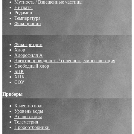
Мутность / Взвешенные частицы
Нитраты
Родамин
Температура
Фикоцианин
Фикоэритрин
Хлор
Хлорофилл А
Электропроводность / соленость, минерализация
Свободный хлор
БПК
ХПК
СОУ
Приборы
Качество воды
Уровень воды
Анализаторы
Телеметрия
Пробоотборники