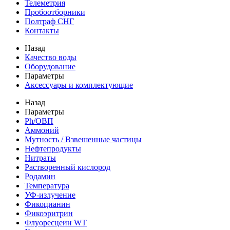
Телеметрия
Пробоотборники
Полтраф СНГ
Контакты
Назад
Качество воды
Оборудование
Параметры
Аксессуары и комплектующие
Назад
Параметры
Ph/ОВП
Аммоний
Мутность / Взвешенные частицы
Нефтепродукты
Нитраты
Растворенный кислород
Родамин
Температура
УФ-излучение
Фикоцианин
Фикоэритрин
Флуоресцеин WT