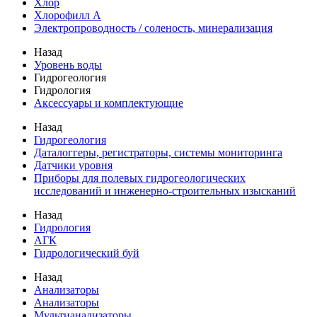
Хлор
Хлорофилл А
Электропроводность / соленость, минерализация
Назад
Уровень воды
Гидрогеология
Гидрология
Аксессуары и комплектующие
Назад
Гидрогеология
Даталоггеры, регистраторы, системы мониторинга
Датчики уровня
Приборы для полевых гидрогеологических
исследований и инженерно-строительных изысканий
Назад
Гидрология
АГК
Гидрологический буй
Назад
Анализаторы
Анализаторы
Мультианализаторы