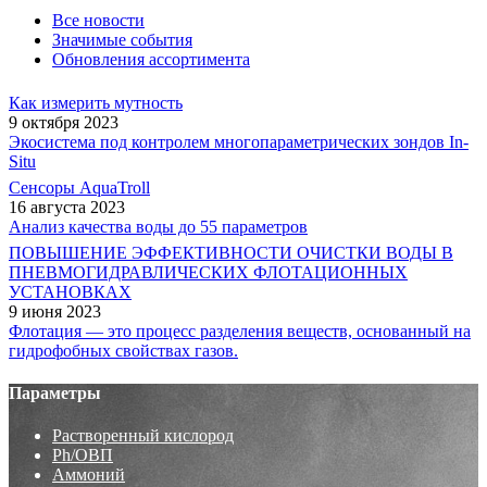
Все новости
Значимые события
Обновления ассортимента
Как измерить мутность
9 октября 2023
Экосистема под контролем многопараметрических зондов In-
Situ
Сенсоры AquaTroll
16 августа 2023
Анализ качества воды до 55 параметров
ПОВЫШЕНИЕ ЭФФЕКТИВНОСТИ ОЧИСТКИ ВОДЫ В
ПНЕВМОГИДРАВЛИЧЕСКИХ ФЛОТАЦИОННЫХ
УСТАНОВКАХ
9 июня 2023
Флотация — это процесс разделения веществ, основанный на
гидрофобных свойствах газов.
Параметры
Растворенный кислород
Ph/ОВП
Аммоний