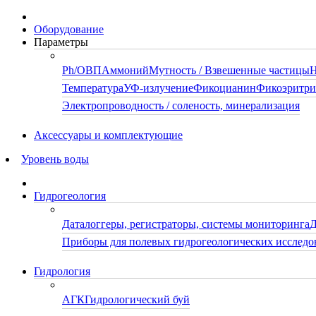
Оборудование
Параметры
Ph/ОВП
Аммоний
Мутность / Взвешенные частицы
Н
Температура
УФ-излучение
Фикоцианин
Фикоэритр
Электропроводность / соленость, минерализация
Аксессуары и комплектующие
Уровень воды
Гидрогеология
Даталоггеры, регистраторы, системы мониторинга
Д
Приборы для полевых гидрогеологических исследо
Гидрология
АГК
Гидрологический буй