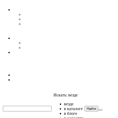
Уровень воды
Гидрогеология
Даталоггеры, регистраторы, системы мониторинга
Датчики уровня
Приборы для полевых гидрогеологических
исследований и инженерно-строительных
изысканий
Гидрология
АГК
Гидрологический буй
Аксессуары и комплектующие
Полтраф СНГ
Анализаторы
Анализаторы
Мультианализаторы
Телеметрия
Искать:
везде
везде
в каталоге
Найти
в блоге