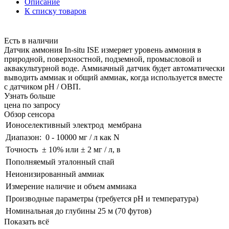
Описание
К списку товаров
Есть в наличии
Датчик аммония In-situ ISE измеряет уровень аммония в
природной, поверхностной, подземной, промысловой и
аквакультурной воде. Аммиачный датчик будет автоматически
выводить аммиак и общий аммиак, когда используется вместе
с датчиком pH / ОВП.
Узнать больше
цена по запросу
Обзор сенсора
Ионоселективный электрод
мембрана
Диапазон:
0 - 10000 мг / л как N
Точность
± 10% или ± 2 мг / л, в
Пополняемый эталонный спай
Неионизированный аммиак
Измерение наличие и объем аммиака
Производные параметры (требуется pH и температура)
Номинальная до глубины 25 м (70 футов)
Показать всё