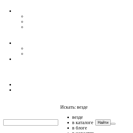
Уровень воды
Гидрогеология
Даталоггеры, регистраторы, системы мониторинга
Датчики уровня
Приборы для полевых гидрогеологических
исследований и инженерно-строительных
изысканий
Гидрология
АГК
Гидрологический буй
Аксессуары и комплектующие
Полтраф СНГ
Анализаторы
Анализаторы
Мультианализаторы
Телеметрия
Искать:
везде
везде
в каталоге
Найти
в блоге