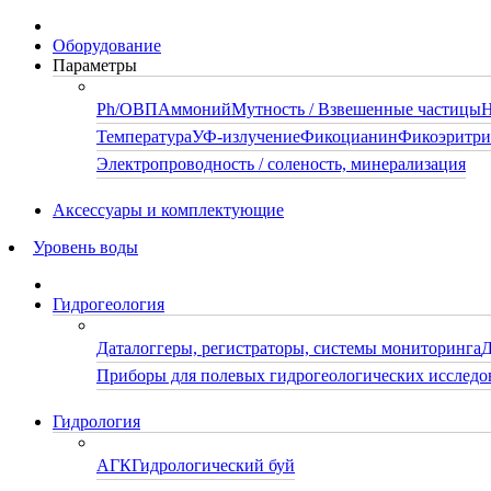
Оборудование
Параметры
Ph/ОВП
Аммоний
Мутность / Взвешенные частицы
Н
Температура
УФ-излучение
Фикоцианин
Фикоэритр
Электропроводность / соленость, минерализация
Аксессуары и комплектующие
Уровень воды
Гидрогеология
Даталоггеры, регистраторы, системы мониторинга
Д
Приборы для полевых гидрогеологических исследо
Гидрология
АГК
Гидрологический буй