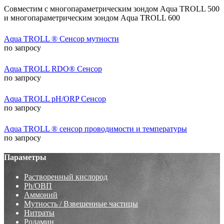
Совместим с многопараметрическим зондом Aqua TROLL 500
и многопараметрическим зондом Aqua TROLL 600
Aqua TROLL ® Сенсор мутности
по запросу
Aqua TROLL RDO® Сенсор
по запросу
Aqua TROLL pH/ORP Сенсор
по запросу
Aqua TROLL ® сенсор проводимости и температуры
по запросу
Параметры
Растворенный кислород
Ph/ОВП
Аммоний
Мутность / Взвешенные частицы
Нитраты
Родамин