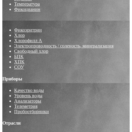
Температура
Фикоцианин
Фикоэритрин
Хлор
Хлорофилл А
Электропроводность / соленость, минерализация
Свободный хлор
БПК
ХПК
СОУ
Приборы
Качество воды
Уровень воды
Анализаторы
Телеметрия
Пробоотборники
Отрасли