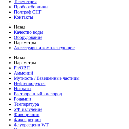
Телеметрия
Пробоотборники
Полтраф СНГ
Контакты
Назад
Качество воды
Оборудование
Параметры
Аксессуары и комплектующие
Назад
Параметры
Ph/ОВП
Аммоний
Мутность / Взвешенные частицы
Нефтепродукты
Нитраты
Растворенный кислород
Родамин
Температура
УФ-излучение
Фикоцианин
Фикоэритрин
Флуоресцеин WT