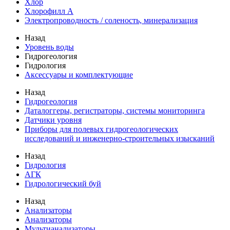
Хлор
Хлорофилл А
Электропроводность / соленость, минерализация
Назад
Уровень воды
Гидрогеология
Гидрология
Аксессуары и комплектующие
Назад
Гидрогеология
Даталоггеры, регистраторы, системы мониторинга
Датчики уровня
Приборы для полевых гидрогеологических
исследований и инженерно-строительных изысканий
Назад
Гидрология
АГК
Гидрологический буй
Назад
Анализаторы
Анализаторы
Мультианализаторы