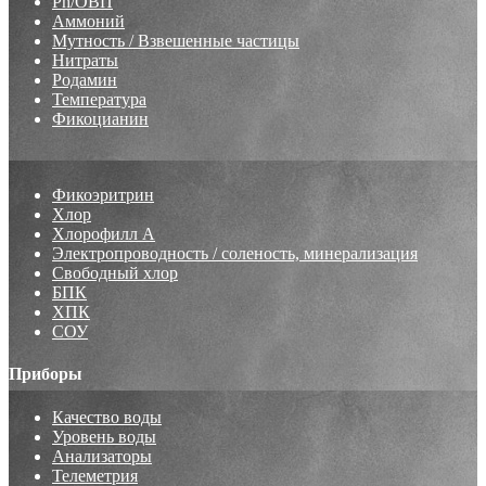
Ph/ОВП
Аммоний
Мутность / Взвешенные частицы
Нитраты
Родамин
Температура
Фикоцианин
Фикоэритрин
Хлор
Хлорофилл А
Электропроводность / соленость, минерализация
Свободный хлор
БПК
ХПК
СОУ
Приборы
Качество воды
Уровень воды
Анализаторы
Телеметрия