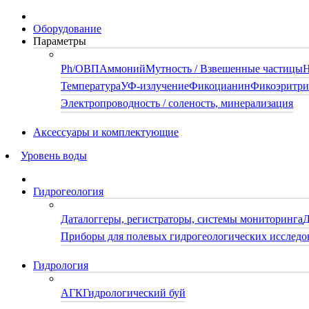
Оборудование
Параметры
Ph/ОВП
Аммоний
Мутность / Взвешенные частицы
Н
Температура
УФ-излучение
Фикоцианин
Фикоэритр
Электропроводность / соленость, минерализация
Аксессуары и комплектующие
Уровень воды
Гидрогеология
Даталоггеры, регистраторы, системы мониторинга
Д
Приборы для полевых гидрогеологических исследо
Гидрология
АГК
Гидрологический буй