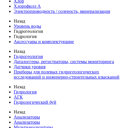
Хлор
Хлорофилл А
Электропроводность / соленость, минерализация
Назад
Уровень воды
Гидрогеология
Гидрология
Аксессуары и комплектующие
Назад
Гидрогеология
Даталоггеры, регистраторы, системы мониторинга
Датчики уровня
Приборы для полевых гидрогеологических
исследований и инженерно-строительных изысканий
Назад
Гидрология
АГК
Гидрологический буй
Назад
Анализаторы
Анализаторы
Мультианализаторы