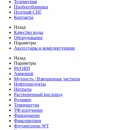
Телеметрия
Пробоотборники
Полтраф СНГ
Контакты
Назад
Качество воды
Оборудование
Параметры
Аксессуары и комплектующие
Назад
Параметры
Ph/ОВП
Аммоний
Мутность / Взвешенные частицы
Нефтепродукты
Нитраты
Растворенный кислород
Родамин
Температура
УФ-излучение
Фикоцианин
Фикоэритрин
Флуоресцеин WT