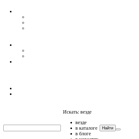
Уровень воды
Гидрогеология
Даталоггеры, регистраторы, системы мониторинга
Датчики уровня
Приборы для полевых гидрогеологических
исследований и инженерно-строительных
изысканий
Гидрология
АГК
Гидрологический буй
Аксессуары и комплектующие
Полтраф СНГ
Анализаторы
Анализаторы
Мультианализаторы
Телеметрия
Искать:
везде
везде
в каталоге
Найти
в блоге