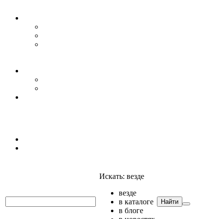
Уровень воды
Гидрогеология
Даталоггеры, регистраторы, системы мониторинга
Датчики уровня
Приборы для полевых гидрогеологических
исследований и инженерно-строительных
изысканий
Гидрология
АГК
Гидрологический буй
Аксессуары и комплектующие
Полтраф СНГ
Анализаторы
Анализаторы
Мультианализаторы
Телеметрия
Искать:
везде
везде
в каталоге
Найти
в блоге