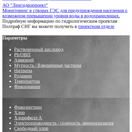
АО "Ленгидропроект"
Мониторинг в створах ГЭС для предупреждения населения о
возможном превышении уровня воды в водохранилищах.
Подробную информацию по гидрологическим проектам
Полтраф СНГ вы можете получить в
проектном отделе
Параметры
Растворенный кислород
Ph/ОВП
Аммоний
Мутность / Взвешенные частицы
Нитраты
Родамин
Температура
Фикоцианин
Фикоэритрин
Хлор
Хлорофилл А
Электропроводность / соленость, минерализация
Свободный хлор