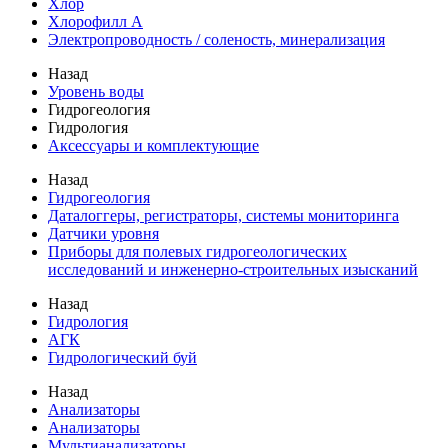
Хлор
Хлорофилл А
Электропроводность / соленость, минерализация
Назад
Уровень воды
Гидрогеология
Гидрология
Аксессуары и комплектующие
Назад
Гидрогеология
Даталоггеры, регистраторы, системы мониторинга
Датчики уровня
Приборы для полевых гидрогеологических
исследований и инженерно-строительных изысканий
Назад
Гидрология
АГК
Гидрологический буй
Назад
Анализаторы
Анализаторы
Мультианализаторы