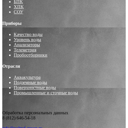
БПК
ХПК
СОУ
Приборы
Качество воды
Уровень воды
Анализаторы
Телеметрия
Пробоотборники
Отрасли
Аквакультура
Подземные воды
Поверхностные воды
Промышленные и сточные воды
Обработка персональных данных
8 (812) 646-54-18