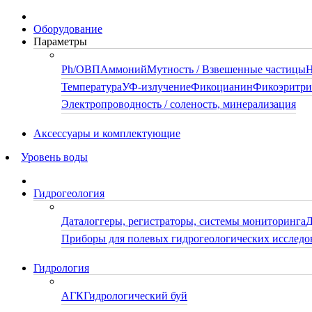
Оборудование
Параметры
Ph/ОВП
Аммоний
Мутность / Взвешенные частицы
Н
Температура
УФ-излучение
Фикоцианин
Фикоэритр
Электропроводность / соленость, минерализация
Аксессуары и комплектующие
Уровень воды
Гидрогеология
Даталоггеры, регистраторы, системы мониторинга
Д
Приборы для полевых гидрогеологических исследо
Гидрология
АГК
Гидрологический буй