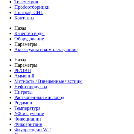
Телеметрия
Пробоотборники
Полтраф СНГ
Контакты
Назад
Качество воды
Оборудование
Параметры
Аксессуары и комплектующие
Назад
Параметры
Ph/ОВП
Аммоний
Мутность / Взвешенные частицы
Нефтепродукты
Нитраты
Растворенный кислород
Родамин
Температура
УФ-излучение
Фикоцианин
Фикоэритрин
Флуоресцеин WT