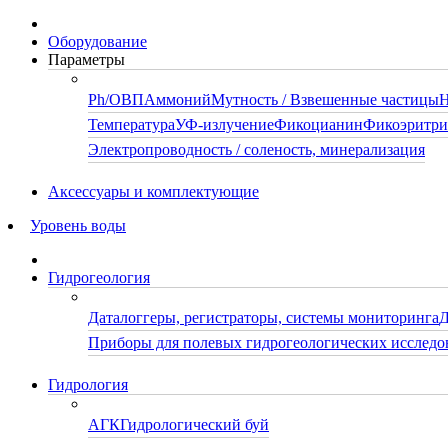
Оборудование
Параметры
Ph/ОВП
Аммоний
Мутность / Взвешенные частицы
Н
Температура
УФ-излучение
Фикоцианин
Фикоэритр
Электропроводность / соленость, минерализация
Аксессуары и комплектующие
Уровень воды
Гидрогеология
Даталоггеры, регистраторы, системы мониторинга
Д
Приборы для полевых гидрогеологических исследо
Гидрология
АГК
Гидрологический буй