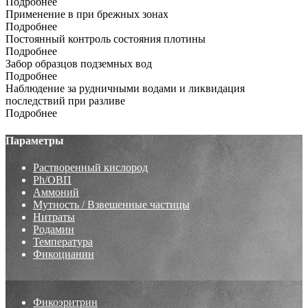
Подробнее
Применение в при брежных зонах
Подробнее
Постоянный контроль состояния плотины
Подробнее
Забор образцов подземных вод
Подробнее
Наблюдение за рудничными водами и ликвидация
последствий при разливе
Подробнее
Параметры
Растворенный кислород
Ph/ОВП
Аммоний
Мутность / Взвешенные частицы
Нитраты
Родамин
Температура
Фикоцианин
Фикоэритрин