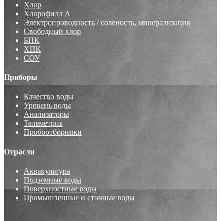
Хлор
Хлорофилл А
Электропроводность / соленость, минерализация
Свободный хлор
БПК
ХПК
СОУ
Приборы
Качество воды
Уровень воды
Анализаторы
Телеметрия
Пробоотборники
Отрасли
Аквакультура
Подземные воды
Поверхностные воды
Промышленные и сточные воды