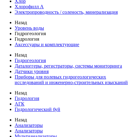
Хлор
Хлорофилл А
Электропроводность / соленость, минерализация
Назад
Уровень воды
Гидрогеология
Гидрология
Аксессуары и комплектующие
Назад
Гидрогеология
Даталоггеры, регистраторы, системы мониторинга
Датчики уровня
Приборы для полевых гидрогеологических
исследований и инженерно-строительных изысканий
Назад
Гидрология
АГК
Гидрологический буй
Назад
Анализаторы
Анализаторы
Мультианализаторы