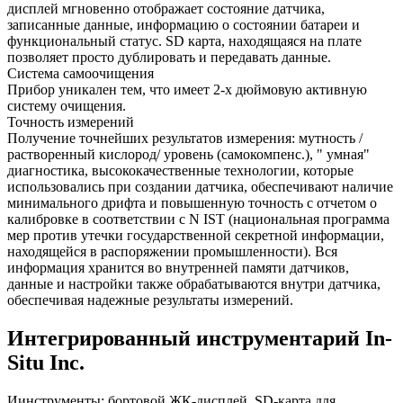
дисплей мгновенно отображает состояние датчика,
записанные данные, информацию о состоянии батареи и
функциональный статус. SD карта, находящаяся на плате
позволяет просто дублировать и передавать данные.
Система самоочищения
Прибор уникален тем, что имеет 2-х дюймовую активную
систему очищения.
Точность измерений
Получение точнейших результатов измерения: мутность /
растворенный кислород/ уровень (самокомпенс.), " умная"
диагностика, высококачественные технологии, которые
использовались при создании датчика, обеспечивают наличие
минимального дрифта и повышенную точность с отчетом о
калибровке в соответствии с N IST (национальная программа
мер против утечки государственной секретной информации,
находящейся в распоряжении промышленности). Вся
информация хранится во внутренней памяти датчиков,
данные и настройки также обрабатываются внутри датчика,
обеспечивая надежные результаты измерений.
Интегрированный инструментарий In-
Situ Inc.
Иинструменты: бортовой ЖК-дисплей, SD-карта для