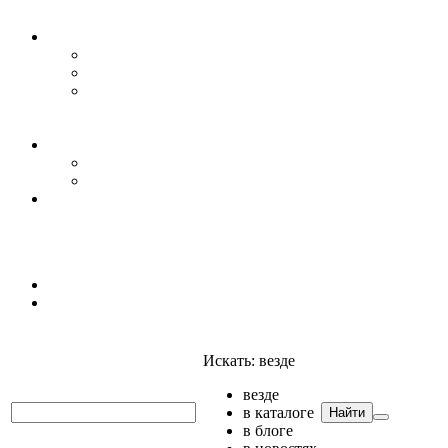
Уровень воды
Гидрогеология
Даталоггеры, регистраторы, системы мониторинга
Датчики уровня
Приборы для полевых гидрогеологических
исследований и инженерно-строительных
изысканий
Гидрология
АГК
Гидрологический буй
Аксессуары и комплектующие
Полтраф СНГ
Анализаторы
Анализаторы
Мультианализаторы
Телеметрия
Искать:
везде
везде
в каталоге
Найти
в блоге