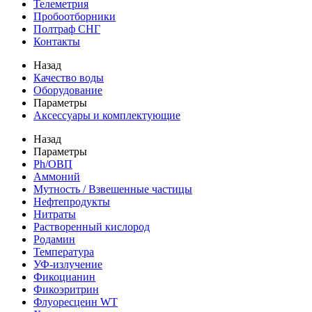
Телеметрия
Пробоотборники
Полтраф СНГ
Контакты
Назад
Качество воды
Оборудование
Параметры
Аксессуары и комплектующие
Назад
Параметры
Ph/ОВП
Аммоний
Мутность / Взвешенные частицы
Нефтепродукты
Нитраты
Растворенный кислород
Родамин
Температура
УФ-излучение
Фикоцианин
Фикоэритрин
Флуоресцеин WT